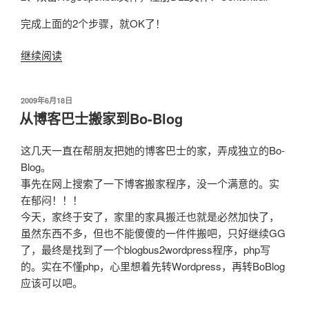
完成上面的2个步骤，就OK了！
继续阅读
“一
个
简
发
2009年6月18日
单
布
从博客巴士搬家到Bo-Blog
的
于
快
这几天一直在帮朋友把她的博客巴士的家，弄成独立的Bo-
捷
Blog。
管
事先在网上搜索了一下博客搬家程序，没一个满意的。实
理
在郁闷！！！
小
今天，家终于安了，家里的家具搬迁也就是必然加快了，
工
虽然东西不多，但也不能傻傻的一件件搬吧，只好继续GG
具”
了，最终是找到了一个blogbus2wordpress程序，php写
的。实在不懂php，心里想着先转Wordpress，再转BoBlog
应该可以吧。