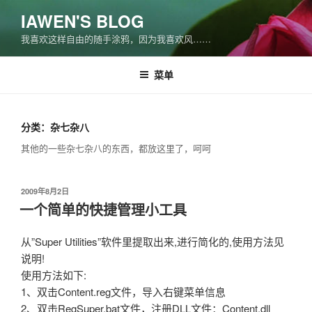
跳
IAWEN'S BLOG
至
我喜欢这样自由的随手涂鸦，因为我喜欢风……
内
容
菜单
分类：杂七杂八
其他的一些杂七杂八的东西，都放这里了，呵呵
发
2009年8月2日
布
一个简单的快捷管理小工具
于
从”Super Utilities”软件里提取出来,进行简化的,使用方法见
说明!
使用方法如下:
1、双击Content.reg文件，导入右键菜单信息
2、双击RegSuper.bat文件，注册DLL文件：Content.dll