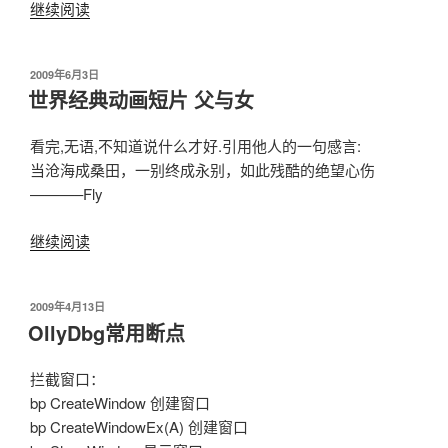
继续阅读
“从
博
客
发
2009年6月3日
巴
布
世界经典动画短片 父与女
士
于
搬
看完,无语,不知道说什么才好.引用他人的一句感言:
家
当沧海成桑田，一别终成永别，如此残酷的绝望心伤
到
———–Fly
Bo-
Blog”
继续阅读
“世
界
经
发
2009年4月13日
典
布
OllyDbg常用断点
动
于
画
拦截窗口：
短
bp CreateWindow 创建窗口
片
bp CreateWindowEx(A) 创建窗口
父