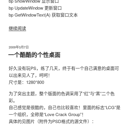
bp ShowWindow 显示窗口
与
bp UpdateWindow 更新窗口
女”
bp GetWindowText(A) 获取窗口文本
继续阅读
“OllyDbg
常
用
发
2009年3月7日
断
布
一个酷酷的个性桌面
点”
于
好久没有玩PS，练了几天，终于有一个自己满意的桌面可
以出来见人了，呵呵！
尺寸是：1280*800
为了突出主题，整个版面的色调采用了“红”与“黑”二个色
彩。
自己感觉是很酷的，自己也比较喜欢！里面的标志“LCG”是
一个组织，全称是“Love Crack Group”！
具体的见图片（附件为PSD格式的源文件）：