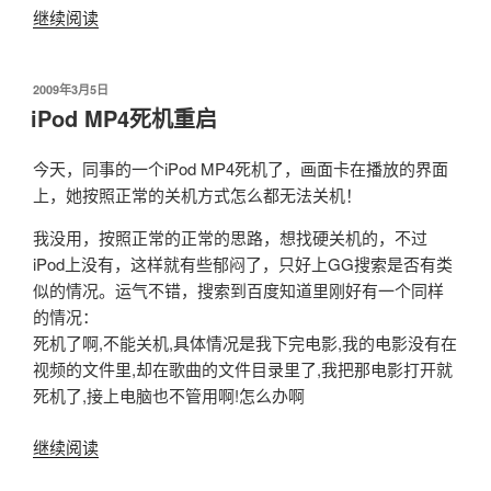
继续阅读
“一
个
酷
发
2009年3月5日
酷
布
iPod MP4死机重启
的
于
个
今天，同事的一个iPod MP4死机了，画面卡在播放的界面
性
上，她按照正常的关机方式怎么都无法关机！
桌
面”
我没用，按照正常的正常的思路，想找硬关机的，不过
iPod上没有，这样就有些郁闷了，只好上GG搜索是否有类
似的情况。运气不错，搜索到百度知道里刚好有一个同样
的情况：
死机了啊,不能关机,具体情况是我下完电影,我的电影没有在
视频的文件里,却在歌曲的文件目录里了,我把那电影打开就
死机了,接上电脑也不管用啊!怎么办啊
继续阅读
“iPod
MP4