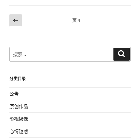
死
机
文
重
上
页
4
启”
一
章
页
导
航
搜
搜
索
索：
分类目录
公告
原创作品
影视摄像
心情随感