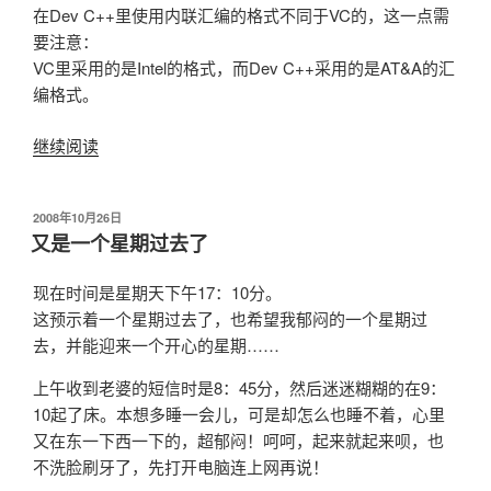
的
在Dev C++里使用内联汇编的格式不同于VC的，这一点需
破
要注意：
解
VC里采用的是Intel的格式，而Dev C++采用的是AT&A的汇
思
编格式。
路
与
继续阅读
“如
分
何
析”
在
发
2008年10月26日
DEV
布
又是一个星期过去了
C++里
于
嵌
现在时间是星期天下午17：10分。
入
这预示着一个星期过去了，也希望我郁闷的一个星期过
汇
去，并能迎来一个开心的星期……
编”
上午收到老婆的短信时是8：45分，然后迷迷糊糊的在9：
10起了床。本想多睡一会儿，可是却怎么也睡不着，心里
又在东一下西一下的，超郁闷！呵呵，起来就起来呗，也
不洗脸刷牙了，先打开电脑连上网再说！