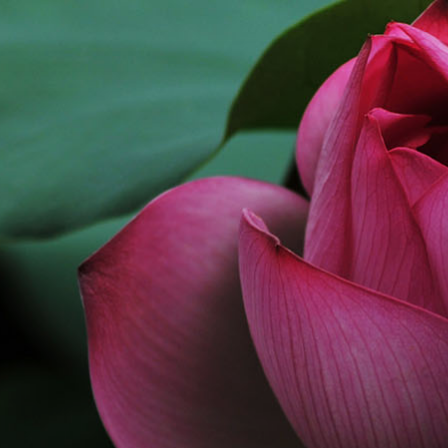
跳
至
内
容