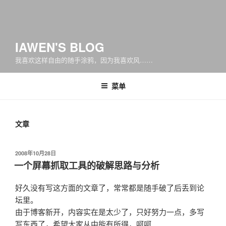
IAWEN'S BLOG
我喜欢这样自由的随手涂鸦，因为我喜欢风……
菜单
文章
发
2008年10月28日
布
一个屏幕抓取工具的破解思路与分析
于
好久没有写这方面的文章了，常常都是随手破了后丢到论
坛里。
由于博客新开，内容实在是太少了，只好努力一点，多写
写东西了，希望大家从中能有所得，呵呵……