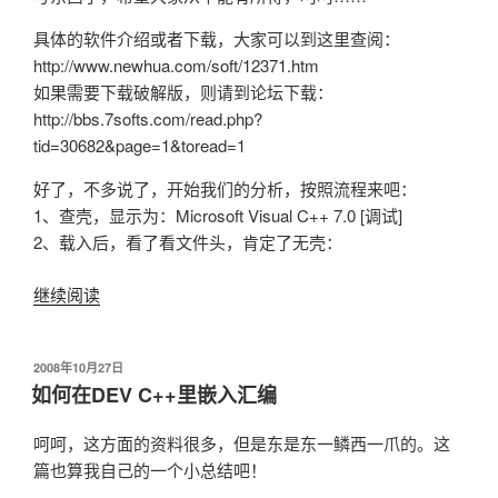
具体的软件介绍或者下载，大家可以到这里查阅：
http://www.newhua.com/soft/12371.htm
如果需要下载破解版，则请到论坛下载：
http://bbs.7softs.com/read.php?
tid=30682&page=1&toread=1
好了，不多说了，开始我们的分析，按照流程来吧：
1、查壳，显示为：Microsoft Visual C++ 7.0 [调试]
2、载入后，看了看文件头，肯定了无壳：
继续阅读
“一
个
屏
发
2008年10月27日
幕
布
如何在DEV C++里嵌入汇编
抓
于
取
呵呵，这方面的资料很多，但是东是东一鳞西一爪的。这
工
篇也算我自己的一个小总结吧！
具