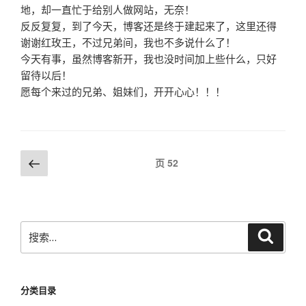
地，却一直忙于给别人做网站，无奈！
反反复复，到了今天，博客还是终于建起来了，这里还得
谢谢红玫王，不过兄弟间，我也不多说什么了！
今天有事，虽然博客新开，我也没时间加上些什么，只好
留待以后！
愿每个来过的兄弟、姐妹们，开开心心！！！
文
上
页
52
一
章
页
导
航
搜
搜
索
索：
分类目录