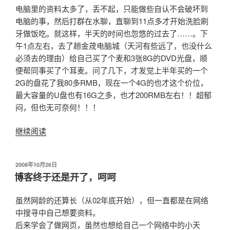
电脑里的资料太多了，丢不起，只能做些自认不会破坏到
电脑的事，然后打群在水聊，直聊到11点多才开始洗脸刷
牙做饭吃。就这样，半天的时间也忽悠的过去了……。下
午1点左右，去了趟金荗电脑城（天河有些远了，也没什么
必须去的理由）给自己买了个麦和3张8G的DVD光盘，顺
便帮同事买了个耳麦。问了几下，才发觉上半年买的一个
2G的盘花了我80多RMB，现在一个4G的也才这个价位，
最大容量的U盘也有16G之多，也才200RMB左右！！超郁
闷，但也无可奈何！！！
继续阅读
“又
是
一
发
2008年10月26日
个
布
博客终于还是开了，呵呵
星
于
期
虽然网龄的还算长（从02年底开始），但一直都是在网络
过
中搜寻中自己想要资料。
去
后来学会了做网页，虽然也想给自己一个网络中的小天
了”