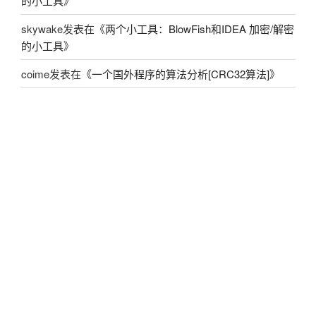
的小工具
》
skywake
发表在《
两个小工具：BlowFish和IDEA 加密/解密
的小工具
》
coime
发表在《
一个国外程序的算法分析[CRC32算法]
》
友情链接
看雪
Video Copilot
Mix^ice
HackWm’s Blog
最真·Aaron