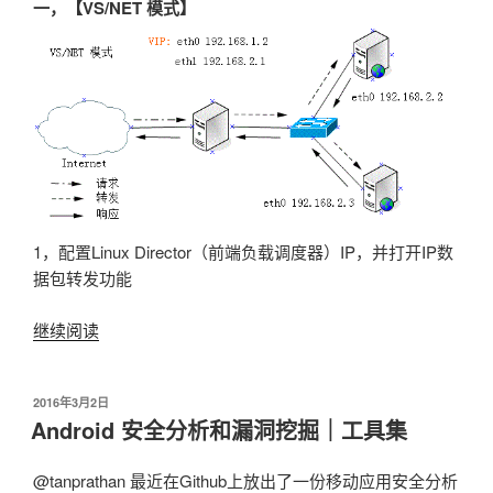
一，【VS/NET 模式】
1，配置Linux Director（前端负载调度器）IP，并打开IP数
据包转发功能
继续阅读
“LVS
服
务
发
2016年3月2日
器
布
Android 安全分析和漏洞挖掘｜工具集
集
于
群
@tanprathan 最近在Github上放出了一份移动应用安全分析
三