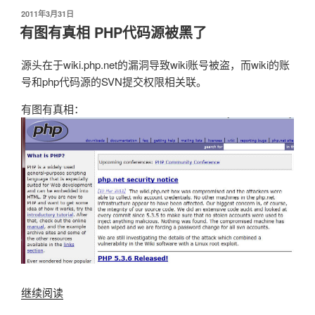
全
发
2011年3月31日
分
布
有图有真相 PHP代码源被黑了
析
于
和
源头在于wiki.php.net的漏洞导致wiki账号被盗，而wiki的账
漏
号和php代码源的SVN提交权限相关联。
洞
挖
有图有真相：
掘
｜
工
具
集”
继续阅读
“有
图