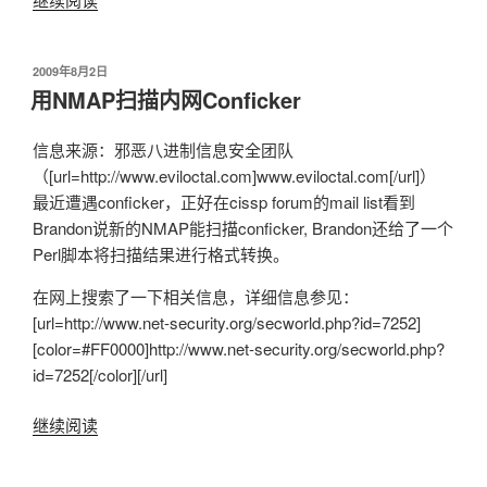
得
破
祸！”
ASLR
发
2009年8月2日
保
布
用NMAP扫描内网Conficker
护
于
和
信息来源：邪恶八进制信息安全团队
编
（[url=http://www.eviloctal.com]www.eviloctal.com[/url]）
译
最近遭遇conficker，正好在cissp forum的mail list看到
器
Brandon说新的NMAP能扫描conficker, Brandon还给了一个
栈
Perl脚本将扫描结果进行格式转换。
保
护
在网上搜索了一下相关信息，详细信息参见：
<
[url=http://www.net-security.org/secworld.php?id=7252]
转
[color=#FF0000]http://www.net-security.org/secworld.php?
载
id=7252[/color][/url]
>”
继续阅读
“用
NMAP
扫