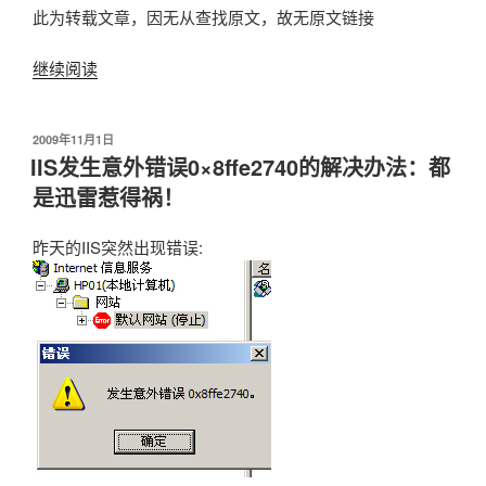
此为转载文章，因无从查找原文，故无原文链接
文
翻
继续阅读
“Windbg
译”
——
分
发
2009年11月1日
析
布
IIS发生意外错误0×8ffe2740的解决办法：都
Windows
于
是迅雷惹得祸！
蓝
屏
昨天的IIS突然出现错误:
原
因
利
器”