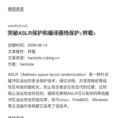
继续阅读
“IIS
发
生
发
2009年9月10日
意
布
突破ASLR保护和编译器栈保护<转载>
外
于
错
创建时间：2009-08-14
误
文章属性：转载
0×8ffe2740
文章来源：hackisle.cublog.cn
的
作者：hackisle
解
决
ASLR（Address space layout randomization）是一种针对
办
缓冲区溢出的安全保护技术，通过对栈、共享库映射等线
法：
性区布局的随机化，防止攻击者定位攻击代码位置，达到
都
阻止溢出攻击的目的。据研究表明ASLR可以有效的降低缓
是
冲区溢出攻击的成功率，如今Linux、FreeBSD、Windows
迅
等主流操作系统都已采用了该技术。
雷
惹
继续阅读
“突