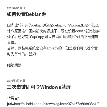
有
发
2011年3月12日
真
布
如何设置Debian源
相
于
PHP
国内比较好用的debian源还是debian.cn99.com,但是不知道
代
什么原因这个国内最快的源挂了，现在设置debian就比较麻
码
烦了。还好有了apt-spy,可以自动测试到哪个源的下载速度
源
最快。
被
当然，刚装完系统是没有apt-spy的，但是我们可以找个暂
黑
时先替代的。譬如：
了”
继续阅读
“如
何
设
发
2010年1月14日
置
布
三次击键即可令Windows蓝屏
Debian
于
源”
转载自:
[url=http://hi.baidu.com/skew/blog/item/07b467c60eb38b1f9