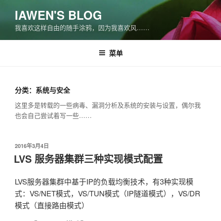
跳
IAWEN'S BLOG
至
我喜欢这样自由的随手涂鸦，因为我喜欢风……
内
容
菜单
分类：系统与安全
这里多是转载的一些病毒、漏洞分析及系统的安装与设置，偶尔我
也会自己尝试着写一些……
发
2016年3月4日
布
LVS 服务器集群三种实现模式配置
于
LVS服务器集群中基于IP的负载均衡技术，有3种实现模
式：VS/NET模式，VS/TUN模式（IP隧道模式），VS/DR
模式（直接路由模式）