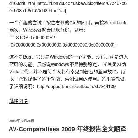
d163dd8.html]http://hi.baidu.com/skew/blog/item/07b467c6
0eb38b1f9d163dd8.html[/url]
一个有趣的尝试：按住右侧的Ctrl的同时，再按Scroll Lock
两次，Windows就会出现蓝屏，显示：
*** STOP:0x000000E2
(0x00000000,0x00000000,0x00000000,0x00000000)。
这不是Bug，它只是Windows的一个功能，没错，就是进入
蓝屏的功能。虽然说Windows不是特别稳定， 尤其是XP和
Vista时代，并不是每个人都有幸见到著名的蓝屏故障。所
以，微软提供了这个功能，供测试目的使用。这里微软做
了详细说明：http://support.microsoft.com/kb/244139
继续阅读
“三
次
击
发
2009年12月26日
键
布
AV-Comparatives 2009 年终报告全文翻译
即
于
可