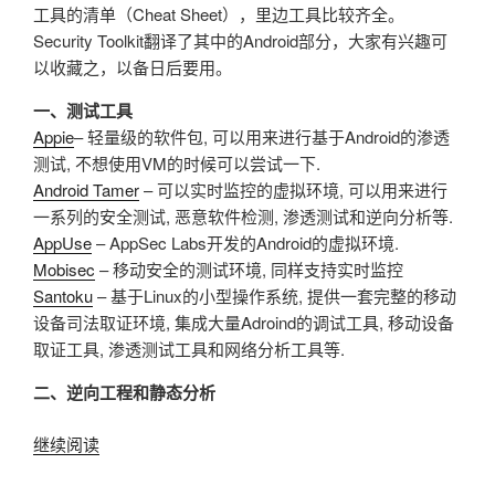
工具的清单（Cheat Sheet），里边工具比较齐全。
种
Security Toolkit翻译了其中的Android部分，大家有兴趣可
实
以收藏之，以备日后要用。
现
模
一、测试工具
式
Appie
– 轻量级的软件包, 可以用来进行基于Android的渗透
配
测试, 不想使用VM的时候可以尝试一下.
置”
Android Tamer
– 可以实时监控的虚拟环境, 可以用来进行
一系列的安全测试, 恶意软件检测, 渗透测试和逆向分析等.
AppUse
– AppSec Labs开发的Android的虚拟环境.
Mobisec
– 移动安全的测试环境, 同样支持实时监控
Santoku
– 基于Linux的小型操作系统, 提供一套完整的移动
设备司法取证环境, 集成大量Adroind的调试工具, 移动设备
取证工具, 渗透测试工具和网络分析工具等.
二、逆向工程和静态分析
继续阅读
“Android
安