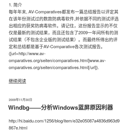
1. 简介
令
每年年末, AV-Comparatives都发布一篇总结报告以评定其
Windows
在该年份测试过的数款防病毒软件,并依据不同的测试评选
蓝
出相应的获奖防病毒软件。请记住，这份报告显示的不仅
屏”
仅是最新的测试结果，而且还包含了2009一年间所有的测
试结果（不包含企业版的测试结果）。而最终所得出的评
定和总结都是基于AV-Comparative各次测试报告。
([url=http://www.av-
omparatives.org/seiten/comparatives.html]www.av-
omparatives.org/seiten/comparatives.html[/url]).
继续阅读
“AV-
Comparatives
2009
发
2009年11月30日
年
布
Windbg——分析Windows蓝屏原因利器
终
于
报
http://hi.baidu.com/1256/blog/item/e32e05087a4836d963d9
告
867e.html
全