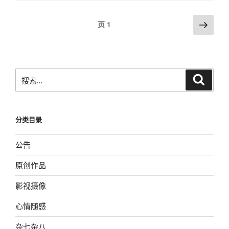
描
文
内
下
页
1
网
一
章
Conficker”
页
导
航
搜
搜
索
索：
分类目录
公告
原创作品
影视摄像
心情随感
杂七杂八