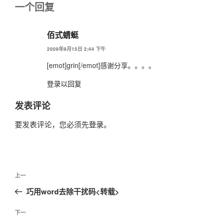
一个回复
佰式蜻蜓
2009年9月15日 2:44 下午
[emot]grin[/emot]感谢分享。。。。
登录以回复
发表评论
要发表评论，您必须先
登录
。
文
上
上一
章
一
巧用word去除干扰码<转载>
导
篇
航
文
下
下一