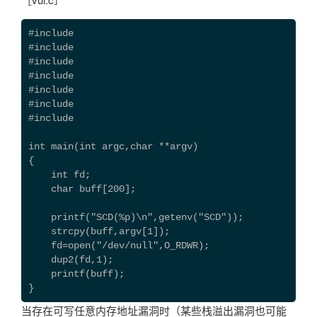
#include 
#include 
#include 
#include 
#include 
#include 
#include 
int main(int argc,char **argv)
{
    int fd;
    char buff[200];
    printf("SCD(%p)\n",getenv("SCD"));
    strcpy(buff,argv[1]);
    fd=open("/dev/null",O_RDWR);
    dup2(fd,1);
    printf(buff);
}
当存在可写任意内存地址漏洞时（某些栈溢出漏洞也可能