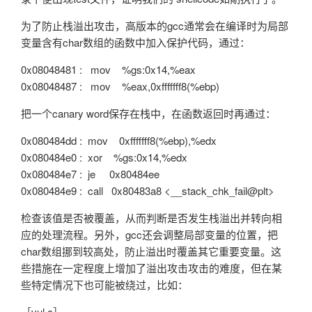
为了防止栈溢出攻击，高版本的gcc通常会在编译时为局部
变量含有char数组的函数中加入保护代码，通过：
0x08048481
: mov %gs:0x14,%eax
0x08048487
: mov %eax,0xfffffff8(%ebp)
把一个canary word保存在栈中，在函数返回时再通过：
0x080484dd
: mov 0xfffffff8(%ebp),%edx
0x080484e0
: xor %gs:0x14,%edx
0x080484e7
: je 0x80484ee
0x080484e9
: call 0x80483a8 <__stack_chk_fail@plt>
检查该值是否被覆盖，从而判断是否发生栈溢出并转向相
应的处理流程。另外，gcc还会调整局部变量的位置，把
char数组挪到较高处，防止溢出时覆盖其它重要变量。这
些措施在一定程度上增加了溢出攻击攻击的难度，但在某
些特定情况下也可能被绕过，比如：
［vul.c］