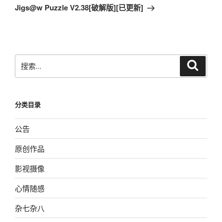
章
一
Jigs@w Puzzle V2.38[破解版][已更新]
篇
文
章
搜
搜
索
索：
分类目录
公告
原创作品
影视摄像
心情随感
杂七杂八