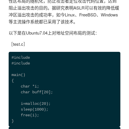
性区布局的随机化，防止攻击者定位攻击代码位置，达到
阻止溢出攻击的目的。据研究表明ASLR可以有效的降低缓
冲区溢出攻击的成功率，如今Linux、FreeBSD、Windows
等主流操作系统都已采用了该技术。
以下是在Ubuntu7.04上对地址空间布局的测试：
［test.c］
#include 
#include 
main()
{
    char *i;
    char buff[20];
    i=malloc(20);
    sleep(1000);
    free(i);
}