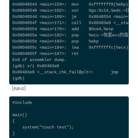
0x08048543 <main+159>:  mov    0xfffffff8(%ebp),%ed
0x08048546 <main+162>:  xor    %gs:0x14,%edx->比
0x0804854d <main+169>:  je     0x8048554 <main
0x0804854f <main+171>:  call   0x80483e8 <__st
0x08048554 <main+176>:  add    $0xe4,%esp
0x0804855a <main+182>:  pop    %ecx->恢复ecx的值
0x0804855b <main+183>:  pop    %ebp
0x0804855c <main+184>:  lea    0xfffffffc(%ecx),%
0x0804855f <main+187>:  ret
End of assembler dump.
(gdb) x/i 0x80483e8
0x80483e8 <__stack_chk_fail@plt>:       jmp   
(gdb)
［run.c］
#include 
main()
{
    system("touch test");
}