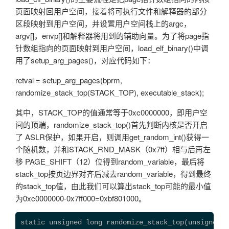
页面映射回用户空间，接着将可执行文件和解释器的部分
区段映射到用户空间，并设置用户空间栈上的argc，
argv[]，envp[]和解释器将用到的辅助向量。为了将page指
针数组指向的页面映射到用户空间，load_elf_binary()中调
用了setup_arg_pages()，对应代码如下：
retval = setup_arg_pages(bprm,
randomize_stack_top(STACK_TOP), executable_stack);
其中，STACK_TOP的值通常等于0xc0000000，即用户空
间的顶端，randomize_stack_top()首先判断内核是否开启
了 ASLR保护，如果开启，则调用get_random_int()获得一
个随机数，并和STACK_RND_MASK（0x7ff）相与后再左
移 PAGE_SHIFT（12）位得到random_variable，最后将
stack_top按页边界对齐后减去random_variable，得到最终
的stack_top值，由此我们可以算出stack_top可能的最小值
为0xc0000000-0x7ff000=0xbf801000。
static unsigned long randomize_stack_top(unsigned l