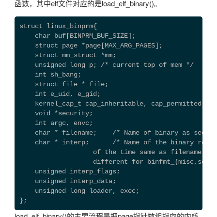
函数，其中elf文件对应的是load_elf_binary()。
struct linux_binprm{
    char buf[BINPRM_BUF_SIZE];
    struct page *page[MAX_ARG_PAGES];
    struct mm_struct *mm;
    unsigned long p; /* current top of mem */
    int sh_bang;
    struct file * file;
    int e_uid, e_gid;
    kernel_cap_t cap_inheritable, cap_permitted, ca
    void *security;
    int argc, envc;
    char * filename;    /* Name of binary as seen b
    char * interp;      /* Name of the binary reall
                   of the time same as filename, bu
                   different for binfmt_{misc,scrip
    unsigned interp_flags;
    unsigned interp_data;
    unsigned long loader, exec;
};
load_elf_binary()的主要流程是把page指针数组指向的内核