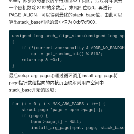
4096，即参数的总长度不得超过32个页面。通过将sp减去
一个随机数除 8192的余数后，末尾四位取0，再进行
PAGE_ALIGN，可以得到最终的stack_base值，由此可以
算出stack_base可能的最小值为 0xbf7df000。
unsigned long arch_align_stack(unsigned long sp)
{
    if (!(current->personality & ADDR_NO_RANDOMIZE)
        sp -= get_random_int() % 8192;
    return sp & ~0xf;
}
最后setup_arg_pages()通过循环调用install_arg_page将
page指针数组指向的内核页面映射到用户空间中
stack_base开始的区域：
for (i = 0 ; i < MAX_ARG_PAGES ; i++) {
    struct page *page = bprm->page[i];
    if (page) {
        bprm->page[i] = NULL;
        install_arg_page(mpnt, page, stack_base);
    }