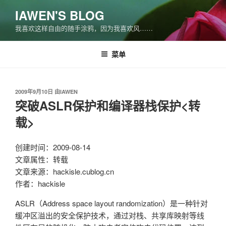
跳
IAWEN'S BLOG
至
我喜欢这样自由的随手涂鸦，因为我喜欢风……
内
容
菜单
发
2009年9月10日
由
IAWEN
布
突破ASLR保护和编译器栈保护<转
于
载>
创建时间：2009-08-14
文章属性：转载
文章来源：hackisle.cublog.cn
作者：hackisle
ASLR（Address space layout randomization）是一种针对
缓冲区溢出的安全保护技术，通过对栈、共享库映射等线