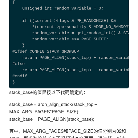
{
    unsigned int random_variable = 0;
    if ((current->flags & PF_RANDOMIZE) &&
        !(current->personality & ADDR_NO_RANDOMIZE)
        random_variable = get_random_int() & STACK_
        random_variable <<= PAGE_SHIFT;
    }
#ifdef CONFIG_STACK_GROWSUP
    return PAGE_ALIGN(stack_top) + random_variable;
#else
    return PAGE_ALIGN(stack_top) - random_variable;
#endif
}
stack_base的值是按以下代码确定的：
stack_base = arch_align_stack(stack_top –
MAX_ARG_PAGES*PAGE_SIZE);
stack_base = PAGE_ALIGN(stack_base);
其中，MAX_ARG_PAGES和PAGE_SIZE的值分别为32和