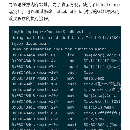
导致写任意内存地址，为了演示方便，使用了format string
漏洞），可以通过修改__stack_chk_fail对应的GOT项从而
改变程序的执行流程。
lk@lk-laptop:~/Desktop$ gdb vul -q
Using host libthread_db library "/lib/tls/i686/cmov
(gdb) disas main
Dump of assembler code for function main:
0x080484a4 <main+0>:    lea    0x4(%esp),%ecx->ec
0x080484a8 <main+4>:    and    $0xfffffff0,%esp
0x080484ab <main+7>:    pushl  0xfffffffc(%ecx)
0x080484ae <main+10>:   push   %ebp
0x080484af <main+11>:   mov    %esp,%ebp
0x080484b1 <main+13>:   push   %ecx->把ecx的值保存
0x080484b2 <main+14>:   sub    $0xe4,%esp->这时的e
0x080484b8 <main+20>:   mov    0x4(%ecx),%eax
0x080484bb <main+23>:   mov    %eax,0xffffff2
0x080484c1 <main+29>:   mov    %gs:0x14,%eax
0x080484c7 <main+35>:   mov    %eax,0xfffffff8(%
0x080484ca <main+38>:   xor    %eax,%eax
0x080484cc <main+40>:   movl   $0x804862c,(%esp)