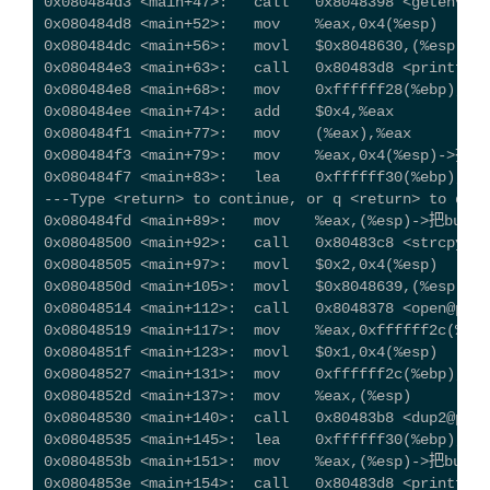
0x080484d3 <main+47>:   call   0x8048398 <getenv@pl
0x080484d8 <main+52>:   mov    %eax,0x4(%esp)
0x080484dc <main+56>:   movl   $0x8048630,(%esp)
0x080484e3 <main+63>:   call   0x80483d8 <printf@pl
0x080484e8 <main+68>:   mov    0xffffff28(%ebp),%ea
0x080484ee <main+74>:   add    $0x4,%eax
0x080484f1 <main+77>:   mov    (%eax),%eax
0x080484f3 <main+79>:   mov    %eax,0x4(%esp)->把
0x080484f7 <main+83>:   lea    0xffffff30(%ebp),
---Type <return> to continue, or q <return> to quit
0x080484fd <main+89>:   mov    %eax,(%esp)->把bu
0x08048500 <main+92>:   call   0x80483c8 <strcpy@
0x08048505 <main+97>:   movl   $0x2,0x4(%esp)
0x0804850d <main+105>:  movl   $0x8048639,(%esp)
0x08048514 <main+112>:  call   0x8048378 <open@plt>
0x08048519 <main+117>:  mov    %eax,0xffffff2c(%ebp
0x0804851f <main+123>:  movl   $0x1,0x4(%esp)
0x08048527 <main+131>:  mov    0xffffff2c(%ebp),%ea
0x0804852d <main+137>:  mov    %eax,(%esp)
0x08048530 <main+140>:  call   0x80483b8 <dup2@plt>
0x08048535 <main+145>:  lea    0xffffff30(%ebp),%ea
0x0804853b <main+151>:  mov    %eax,(%esp)->把bu
0x0804853e <main+154>:  call   0x80483d8 <printf@