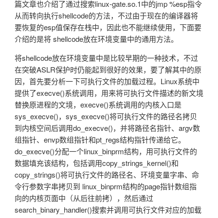
篇文章也介绍了通过搜索linux-gate.so.1中的jmp %esp指令
从而转向执行shellcode的方法，不过由于现在的编译器将
要恢复的esp值保存在栈中，因此也不能继续使用，下面要
介绍的是将 shellcode放在环境变量中的通用方法。
将shellcode放在环境变量中是比较早期的一种技术，不过
在突破ASLR保护时仍能起到很好的效果，要了解其中的原
因，首先要分析一下可执行文件的加载过程。Linux系统中
提供了execve()系统调用，用来将可执行文件描述的新文境
替换原进程的文境，execve()系统调用的内核入口是
sys_execve()，sys_execve()将可执行文件的路径名拷贝
到内核空间后调用do_execve()，并将路径名指针、argv数
组指针、envp数组指针和pt_regs结构指针传递给它。
do_execve()分配一个linux_binprm结构，用可执行文件的
数据填充该结构，包括调用copy_strings_kernel()和
copy_strings()将可执行文件的路径名、环境变量字串、命
令行参数字串拷贝到 linux_binprm结构的page指针数组指
向的内核页面中（从后往前拷），然后通过
search_binary_handler()搜索并调用可执行文件对应的加载