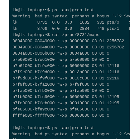
lk@lk-laptop:~$ ps -aux|grep test
Warning: bad ps syntax, perhaps a bogus '-'? See ht
lk        8731  0.0  0.0   1632   332 pts/0    S+  
lk        8766  0.0  0.0   2884   748 pts/1    R+  
lk@lk-laptop:~$ cat /proc/8731/maps
08048000-08049000 r-xp 00000000 08:01 2256782    /h
08049000-0804a000 rw-p 00000000 08:01 2256782    /h
0804a000-0806b000 rw-p 0804a000 00:00 0          [h
b7e60000-b7e61000 rw-p b7e60000 00:00 0
b7e61000-b7f9c000 r-xp 00000000 08:01 12116      /l
b7f9c000-b7f9d000 r--p 0013b000 08:01 12116      /l
b7f9d000-b7f9f000 rw-p 0013c000 08:01 12116      /l
b7f9f000-b7fa2000 rw-p b7f9f000 00:00 0
b7fae000-b7fb0000 rw-p b7fae000 00:00 0
b7fb0000-b7fc9000 r-xp 00000000 08:01 12195      /l
b7fc9000-b7fcb000 rw-p 00019000 08:01 12195      /l
bfe86000-bfe9c000 rw-p bfe86000 00:00 0          [s
ffffe000-fffff000 r-xp 00000000 00:00 0          [v
lk@lk-laptop:~$ ps -aux|grep test
Warning: bad ps syntax, perhaps a bogus '-'? See ht