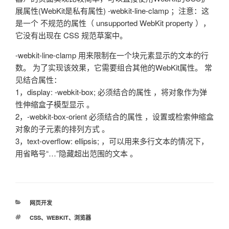
展属性(WebKit是私有属性) -webkit-line-clamp ；注意：这
是一个 不规范的属性（ unsupported WebKit property ），
它没有出现在 CSS 规范草案中。
-webkit-line-clamp 用来限制在一个块元素显示的文本的行
数。 为了实现该效果，它需要组合其他的WebKit属性。 常
见结合属性：
1，display: -webkit-box; 必须结合的属性 ，将对象作为弹
性伸缩盒子模型显示 。
2，-webkit-box-orient 必须结合的属性 ，设置或检索伸缩盒
对象的子元素的排列方式 。
3，text-overflow: ellipsis; ，可以用来多行文本的情况下，
用省略号“…”隐藏超出范围的文本 。
分
网页开发
类
标
CSS
、
WEBKIT
、
浏览器
签