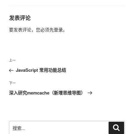
发表评论
要发表评论，您必须先
登录
。
文
上
上一
章
一
JavaScript 常用功能总结
导
篇
航
文
下
下一
章
一
深入研究memcache（新增思维导图）
篇
文
章
搜
搜
索
索：