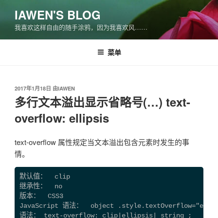
跳
IAWEN'S BLOG
至
我喜欢这样自由的随手涂鸦，因为我喜欢风……
内
容
菜单
发
2017年1月18日
由
IAWEN
布
多行文本溢出显示省略号(…) text-
于
overflow: ellipsis
text-overflow 属性规定当文本溢出包含元素时发生的事
情。
默认值：  clip

继承性：  no

版本：  CSS3

JavaScript 语法：  object .style.textOverflow="ellip
语法： text-overflow: clip|ellipsis| string ;