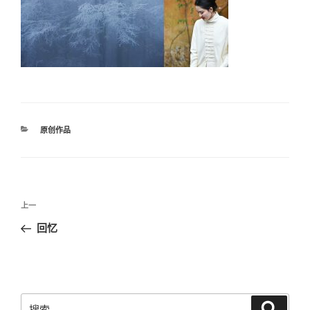
分
原创作品
类
文
上
上一
章
一
回忆
导
篇
航
文
章
搜
搜