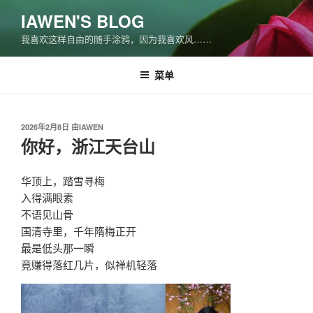
跳
IAWEN'S BLOG
至
我喜欢这样自由的随手涂鸦，因为我喜欢风……
内
容
菜单
发
2026年2月8日
由
IAWEN
布
你好，浙江天台山
于
华顶上，踏雪寻梅
入得满眼素
不语见山骨
国清寺里，千年隋梅正开
最是低头那一瞬
竟赚得落红几片，似禅机轻落