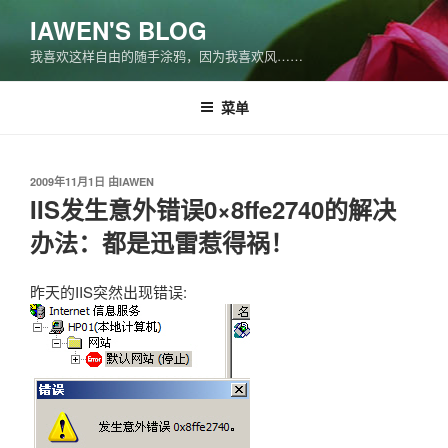
跳
IAWEN'S BLOG
至
我喜欢这样自由的随手涂鸦，因为我喜欢风……
内
容
菜单
发
2009年11月1日
由
IAWEN
布
IIS发生意外错误0×8ffe2740的解决
于
办法：都是迅雷惹得祸！
昨天的IIS突然出现错误: