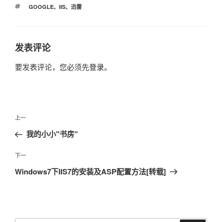
类
标
GOOGLE
、
IIS
、
迅雷
签
发表评论
要发表评论，您必须先
登录
。
文
上
上一
章
一
我的小小"书房"
导
篇
航
文
下
下一
章
一
Windows7下IIS7的安装及ASP配置方法[转载]
篇
文
章