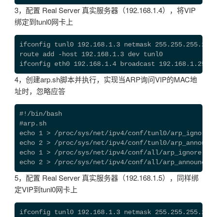
3，配置 Real Server 真实服务器（192.168.1.4），将VIP
绑定到tunl0网卡上
ifconfig tunl0 192.168.1.3 netmask 255.255.255.255 
route add -host 192.168.1.3 dev tunl0

ifconfig eth0 192.168.1.4 broadcast 192.168.1.255 n
4，创建arp.sh脚本并执行，实现当ARP询问VIP的MAC地
址时，忽略应答
#!/bin/bash

#arp.sh

echo 1 > /proc/sys/net/ipv4/conf/tunl0/arp_ignore

echo 2 > /proc/sys/net/ipv4/conf/tunl0/arp_announce

echo 1 > /proc/sys/net/ipv4/conf/all/arp_ignore

echo 2 > /proc/sys/net/ipv4/conf/all/arp_announce
5，配置 Real Server 真实服务器（192.168.1.5），同样绑
定VIP到tunl0网卡上
ifconfig tunl0 192.168.1.3 netmask 255.255.255.255 