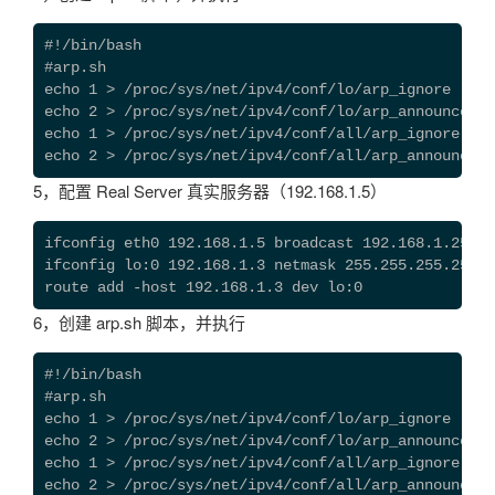
#!/bin/bash

#arp.sh

echo 1 > /proc/sys/net/ipv4/conf/lo/arp_ignore

echo 2 > /proc/sys/net/ipv4/conf/lo/arp_announce

echo 1 > /proc/sys/net/ipv4/conf/all/arp_ignore

echo 2 > /proc/sys/net/ipv4/conf/all/arp_announce
5，配置 Real Server 真实服务器（192.168.1.5）
ifconfig eth0 192.168.1.5 broadcast 192.168.1.255 n
ifconfig lo:0 192.168.1.3 netmask 255.255.255.255 u
route add -host 192.168.1.3 dev lo:0
6，创建 arp.sh 脚本，并执行
#!/bin/bash

#arp.sh

echo 1 > /proc/sys/net/ipv4/conf/lo/arp_ignore

echo 2 > /proc/sys/net/ipv4/conf/lo/arp_announce

echo 1 > /proc/sys/net/ipv4/conf/all/arp_ignore

echo 2 > /proc/sys/net/ipv4/conf/all/arp_announce