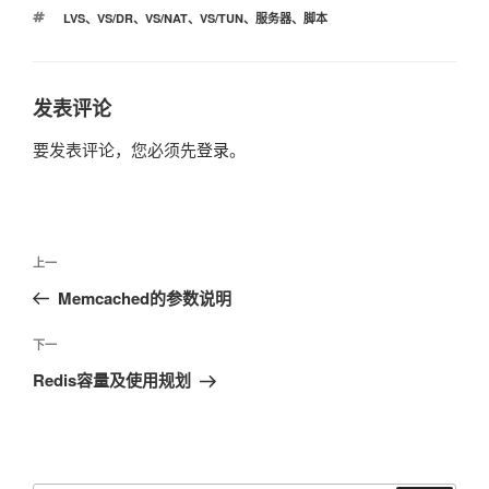
类
标
LVS
、
VS/DR
、
VS/NAT
、
VS/TUN
、
服务器
、
脚本
签
发表评论
要发表评论，您必须先
登录
。
文
上
上一
章
一
Memcached的参数说明
导
篇
航
文
下
下一
章
一
Redis容量及使用规划
篇
文
章