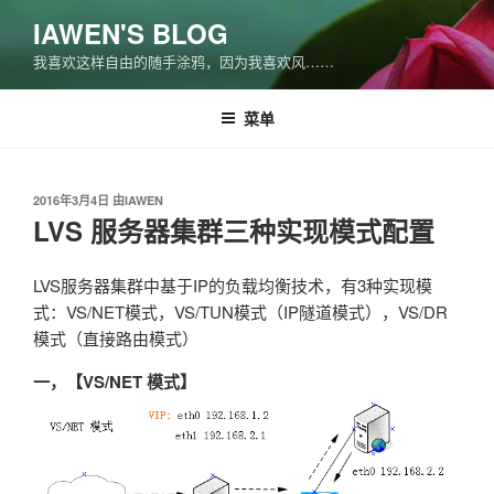
跳
IAWEN'S BLOG
至
我喜欢这样自由的随手涂鸦，因为我喜欢风……
内
容
菜单
发
2016年3月4日
由
IAWEN
布
LVS 服务器集群三种实现模式配置
于
LVS服务器集群中基于IP的负载均衡技术，有3种实现模
式：VS/NET模式，VS/TUN模式（IP隧道模式），VS/DR
模式（直接路由模式）
一，【VS/NET 模式】