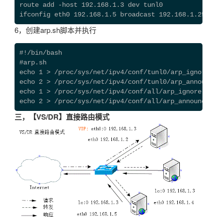
route add -host 192.168.1.3 dev tunl0

ifconfig eth0 192.168.1.5 broadcast 192.168.1.255 n
6，创建arp.sh脚本并执行
#!/bin/bash

#arp.sh

echo 1 > /proc/sys/net/ipv4/conf/tunl0/arp_ignore

echo 2 > /proc/sys/net/ipv4/conf/tunl0/arp_announce

echo 1 > /proc/sys/net/ipv4/conf/all/arp_ignore

echo 2 > /proc/sys/net/ipv4/conf/all/arp_announce
三，【VS/DR】直接路由模式