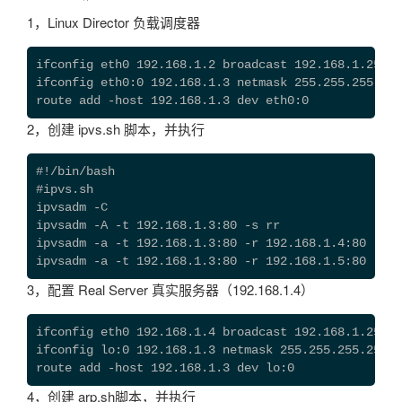
1，Linux Director 负载调度器
ifconfig eth0 192.168.1.2 broadcast 192.168.1.255 n
ifconfig eth0:0 192.168.1.3 netmask 255.255.255.255
route add -host 192.168.1.3 dev eth0:0
2，创建 ipvs.sh 脚本，并执行
#!/bin/bash

#ipvs.sh

ipvsadm -C

ipvsadm -A -t 192.168.1.3:80 -s rr

ipvsadm -a -t 192.168.1.3:80 -r 192.168.1.4:80 -g

ipvsadm -a -t 192.168.1.3:80 -r 192.168.1.5:80 -g
3，配置 Real Server 真实服务器（192.168.1.4）
ifconfig eth0 192.168.1.4 broadcast 192.168.1.255 n
ifconfig lo:0 192.168.1.3 netmask 255.255.255.255 u
route add -host 192.168.1.3 dev lo:0
4，创建 arp.sh脚本，并执行