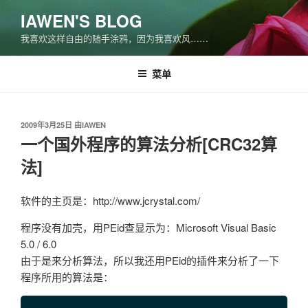
跳
IAWEN'S BLOG
至
我喜欢这样自由的随手涂鸦，因为我喜欢风……
内
容
菜单
发
2009年3月25日
由
IAWEN
布
一个国外程序的算法分析[CRC32算
于
法]
软件的主页是：http://www.jcrystal.com/
程序没有加壳，用PEid查显示为：Microsoft Visual Basic
5.0 / 6.0
由于是来分析算法，所以我还用PEid的插件来分析了一下
程序所用的算法是：