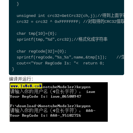
  }
  unsigned int crc32=GetCrc32(ch,j);//得到上面字符串
  crc32 = crc32 ^ 0xFFFFFFFF; //对取得的CRC32值取反
  char tmp[10]={0};  
  sprintf(tmp,"%d",crc32);//格式化成字符串
  char regCode[32]={0};
  sprintf(regCode,"%s_%s",name,&tmp[1]);    //
  cout<<"Your RegCode Is: "<
  return 0;
}
编译并运行：