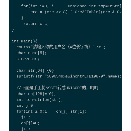
    for(int i=0; i
      unsigned int tmp=InStr[i];
        crc = (crc >> 8) ^ Crc32Table[(crc & 0xFF) 
    }   
     return crc;
}
int main(){
  cout<<"请输入你的用户名（4位长字符）：\t";
  char name[5];
  cin>>name;
  char str[64]={0};
  sprintf(str,"5896549%swincnt^LTB19879",name);
  //下面是手工将ASCII转成UNICODE的，呵呵
  char ch[128]={0};
  int len=strlen(str);
  int j=0;
  for(int i=0;i
    ch[j]=str[i];
    j++;
    ch[j]=0;
    j++;