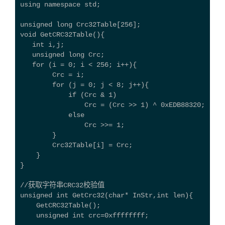
using namespace std;
unsigned long Crc32Table[256];
void GetCRC32Table(){
   int i,j;
   unsigned long Crc;
   for (i = 0; i < 256; i++){
        Crc = i;
        for (j = 0; j < 8; j++){
            if (Crc & 1)
                Crc = (Crc >> 1) ^ 0xEDB88320;
            else
                Crc >>= 1;
        }
        Crc32Table[i] = Crc;
    }
}
//获取字符串CRC32校验值
unsigned int GetCrc32(char* InStr,int len){
    GetCRC32Table();
    unsigned int crc=0xffffffff;