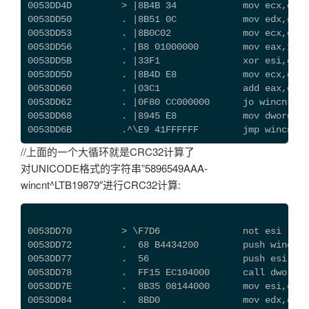
0053DD4D         > |8B4B 34            mov ecx,dwor
0053DD50         . |8B51 0C            mov edx,dwor
0053DD53         . |8B0C02             mov ecx,dwor
0053DD56         . |B8 01000000        mov eax,1
0053DD5B         . |33F1               xor esi,ecx
0053DD5D         . |8B4D E8            mov ecx,dwor
0053DD60         . |03C1               add eax,ecx
0053DD62         . |0F80 CC000000      jo wincnt.00
0053DD68         . |8945 E8            mov dword pt
0053DD6B         .^\E9 41FFFFFF        jmp wincnt.0
//上面的一个大循环就是CRC32计算了
对UNICODE格式的字符串”5896549AAA-
wincnt^LTB19879″进行CRC32计算:
0053DD70         > \F7D6               not esi 
0053DD72         .  68 B4434200        push wincnt.
0053DD77         .  56                 push esi
0053DD78         .  FF15 EC104000      call dword p
0053DD7E         .  8B35 08144000      mov esi,dwor
0053DD84         .  8BD0               mov edx,eax