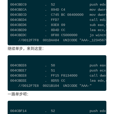
004CBEC9         .  52                 push edx
004CBECA         .  894D C4            mov dword pt
004CBECD         .  C745 BC 08400000   mov dword pt
004CBED4         .  FFD7               call edi    
004CBED6         .  83E8 09            sub eax
004CBED9         .  8D4D CC            lea ecx,dwor
004CBEDC         .  0F80 C5000000      jo wincnt
    //0012F7F8  001DAA84  UNICODE "AAA-_12345678"
继续单步，来到这里：
004CBEE6         .  50                 push eax
004CBEE7         .  51                 push ecx
004CBEE8         .  FF15 F8134000      call dword p
004CBEEE         .  8D55 CC            lea edx,d
    //0012F7E8  0021B104  UNICODE "AAA-"
一路单步吧：
004CBF14         .  52                 push edx