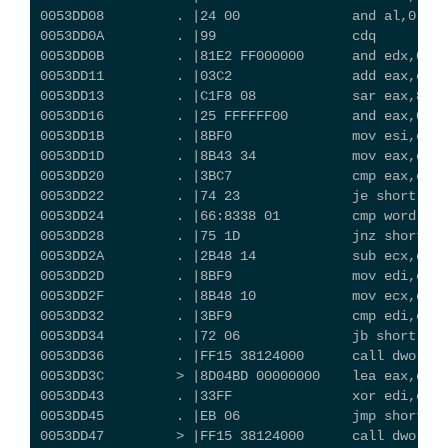
0053DD08         . |24 00              and al,0
0053DD0A         . |99                 cdq
0053DD0B         . |81E2 FF000000      and edx,0FF
0053DD11         . |03C2               add eax,edx
0053DD13         . |C1F8 08            sar eax,8
0053DD16         . |25 FFFFFF00        and eax,0FFF
0053DD1B         . |8BF0               mov esi,eax
0053DD1D         . |8B43 34            mov eax,dwor
0053DD20         . |3BC7               cmp eax,edi
0053DD22         . |74 23              je short win
0053DD24         . |66:8338 01         cmp word ptr
0053DD28         . |75 1D              jnz short wi
0053DD2A         . |2B48 14            sub ecx,dwor
0053DD2D         . |8BF9               mov edi,ecx
0053DD2F         . |8B48 10            mov ecx,dwor
0053DD32         . |3BF9               cmp edi,ecx
0053DD34         . |72 06              jb short win
0053DD36         . |FF15 38124000      call dword p
0053DD3C         > |8D04BD 00000000    lea eax,dwor
0053DD43         . |33FF               xor edi,edi
0053DD45         . |EB 06              jmp short wi
0053DD47         > |FF15 38124000      call dword p