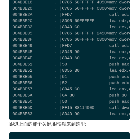
004B8E16         . |C785 58FFFFFF 4050>mov dword pt
004B8E20         . |C785 50FFFFFF 0800>mov dword pt
004B8E2A         . |FFD7               call edi    
004B8E2C         . |8D95 60FFFFFF      lea edx,dwor
004B8E32         . |8D4D C0            lea ecx,dwor
004B8E35         . |C785 68FFFFFF 2450>mov dword pt
004B8E3F         . |C785 60FFFFFF 0800>mov dword pt
004B8E49         . |FFD7               call edi    
004B8E4B         . |8D45 90            lea eax,dwor
004B8E4E         . |8D4D A0            lea ecx,dwor
004B8E51         . |50                 push eax
004B8E52         . |8D55 B0            lea edx,dwor
004B8E55         . |51                 push ecx
004B8E56         . |52                 push edx
004B8E57         . |8D45 C0            lea eax,dwor
004B8E5A         . |6A 30              push 30
004B8E5C         . |50                 push eax
004B8E5D         . |FF15 B8114000      call dword p
004B8E63         . |8D4D 90            lea ecx,dwor
跟进上面的那个关键,很快就来到这里: