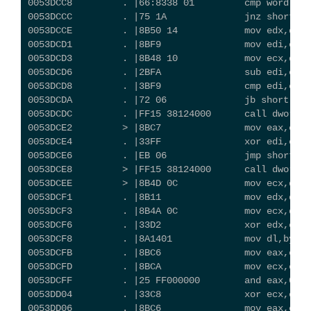
0053DCC8         . |66:8338 01         cmp word ptr
0053DCCC         . |75 1A              jnz short wi
0053DCCE         . |8B50 14            mov edx,dwor
0053DCD1         . |8BF9               mov edi,ecx
0053DCD3         . |8B48 10            mov ecx,dwor
0053DCD6         . |2BFA               sub edi,edx
0053DCD8         . |3BF9               cmp edi,ecx
0053DCDA         . |72 06              jb short win
0053DCDC         . |FF15 38124000      call dword p
0053DCE2         > |8BC7               mov eax,edi
0053DCE4         . |33FF               xor edi,edi
0053DCE6         . |EB 06              jmp short wi
0053DCE8         > |FF15 38124000      call dword p
0053DCEE         > |8B4D 0C            mov ecx,dwor
0053DCF1         . |8B11               mov edx,dwor
0053DCF3         . |8B4A 0C            mov ecx,dwor
0053DCF6         . |33D2               xor edx,edx
0053DCF8         . |8A1401             mov dl,byte 
0053DCFB         . |8BC6               mov eax,esi
0053DCFD         . |8BCA               mov ecx,edx
0053DCFF         . |25 FF000000        and eax,0FF
0053DD04         . |33C8               xor ecx,eax
0053DD06         . |8BC6               mov eax,esi