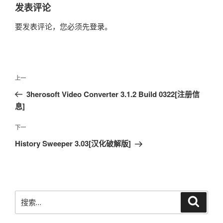
发表评论
要发表评论，您必须先
登录
。
文
上
上一
章
一
3herosoft Video Converter 3.1.2 Build 0322[注册信
导
篇
息]
航
文
章
下
下一
一
History Sweeper 3.03[汉化破解版]
篇
文
章
搜
搜
索
索：