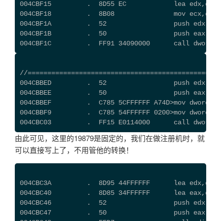
004CBF15         .  8D55 EC            lea edx,dwor
004CBF18         .  8B08               mov ecx,dwor
004CBF1A         .  52                 push edx
004CBF1B         .  50                 push eax
004CBF1C         .  FF91 34090000      call dword
//=================================================
004CBBED         .  52                 push edx    
004CBBEE         .  50                 push eax    
004CBBEF         .  C785 5CFFFFFF A74D>mov dword pt
004CBBF9         .  C785 54FFFFFF 0200>mov dword pt
004CBC03         .  FF15 E0114000      call dwo
由此可见，这里的19879是固定的，我们在做注册机时，就
可以直接写上了，不用管他的转换！
004CBC3A         .  8D95 44FFFFFF      lea edx,dwor
004CBC40         .  8D85 34FFFFFF      lea eax,dwor
004CBC46         .  52                 push edx
004CBC47         .  50                 push eax