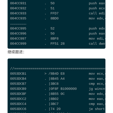
004CC931         .  50                 push eax
004CC932         .  51                 push ecx
004CC933         .  FFD7               call edi    
004CC935         .  8BD0               mov edx,eax
……………………
004CC995         .  52                 push edx
004CC996         .  50                 push eax
004CC997         .  8BF8               mov edi,eax
004CC999         .  FF51 28            call dwor
继续跟进：
//=================================================
0053DCB1         > /8B4D E8            mov ecx,dwor
0053DCB4         . |8B45 A4            mov eax,dwor
0053DCB7         . |3BC8               cmp ecx,eax
0053DCB9         . |0F8F B1000000      jg wincnt.00
0053DCBF         . |8B55 0C            mov edx,dwor
0053DCC2         . |8B02               mov eax,dwor
0053DCC4         . |3BC7               cmp eax,edi
0053DCC6         . |74 20              je short win