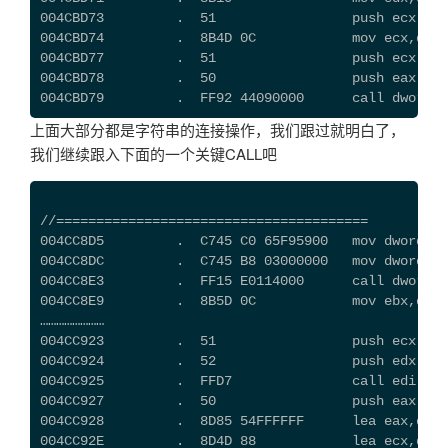
004CBD73         .  51                 push ecx
004CBD74         .  8B4D 0C            mov ecx,dwor
004CBD77         .  51                 push ecx
004CBD78         .  50                 push eax
004CBD79         .  FF92 44090000      call dwor
上面大部分都是字符串的连接操作，我们跟过就明白了，
我们继续跟入下面的一个关键CALL吧
//=======================================
004CC8D5         .  C745 C0 65F95900   mov dword p
004CC8DC         .  C745 B8 03000000   mov dword p
004CC8E3         .  FF15 E0114000      call dword p
004CC8E9         .  8B5D 0C            mov ebx,d
……………………
004CC923         .  51                 push ecx
004CC924         .  52                 push edx
004CC925         .  FFD7               call edi 
004CC927         .  50                 push eax   
004CC928         .  8D85 54FFFFFF      lea eax,dwor
004CC92E         .  8D4D 88            lea ecx,dwor