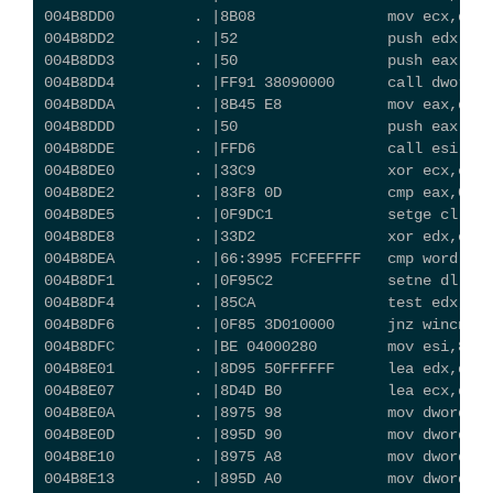
004B8DD0         . |8B08               mov ecx,dwor
004B8DD2         . |52                 push edx
004B8DD3         . |50                 push eax
004B8DD4         . |FF91 38090000      call dwo
004B8DDA         . |8B45 E8            mov eax,dwor
004B8DDD         . |50                 push eax
004B8DDE         . |FFD6               call esi    
004B8DE0         . |33C9               xor ecx,ecx
004B8DE2         . |83F8 0D            cmp eax,0D
004B8DE5         . |0F9DC1             setge cl
004B8DE8         . |33D2               xor edx,edx
004B8DEA         . |66:3995 FCFEFFFF   cmp word ptr
004B8DF1         . |0F95C2             setne dl
004B8DF4         . |85CA               test edx,ecx
004B8DF6         . |0F85 3D010000      jnz wincnt.0
004B8DFC         . |BE 04000280        mov esi,8002
004B8E01         . |8D95 50FFFFFF      lea edx,dwor
004B8E07         . |8D4D B0            lea ecx,dwor
004B8E0A         . |8975 98            mov dword pt
004B8E0D         . |895D 90            mov dword pt
004B8E10         . |8975 A8            mov dword pt
004B8E13         . |895D A0            mov dword pt