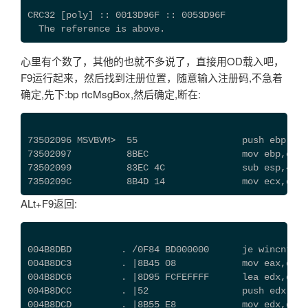
CRC32 [poly] :: 0013D96F :: 0053D96F
  The reference is above.
心里有个数了，其他的也就不多说了，直接用OD载入吧，
F9运行起来，然后找到注册位置，随意输入注册码,不急着
确定,先下:bp rtcMsgBox,然后确定,断在:
73502096 MSVBVM>  55                   push ebp
73502097          8BEC                 mov ebp,esp
73502099          83EC 4C              sub esp,4C
7350209C          8B4D 14              mov ecx,dwor
ALt+F9返回:
004B8DBD         . /0F84 BD000000      je wincnt.00
004B8DC3         . |8B45 08            mov eax,dwor
004B8DC6         . |8D95 FCFEFFFF      lea edx,dwor
004B8DCC         . |52                 push edx
004B8DCD         . |8B55 E8            mov edx,dwor