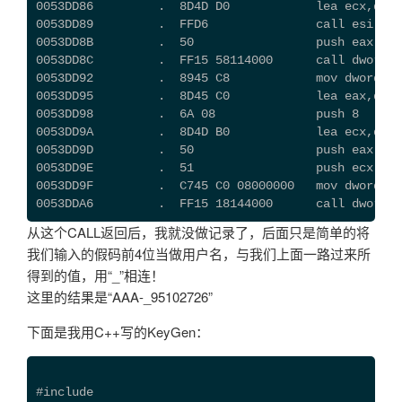
0053DD86         .  8D4D D0            lea ecx,dwor
0053DD89         .  FFD6               call esi    
0053DD8B         .  50                 push eax
0053DD8C         .  FF15 58114000      call dwor
0053DD92         .  8945 C8            mov dword p
0053DD95         .  8D45 C0            lea eax,dwor
0053DD98         .  6A 08              push 8
0053DD9A         .  8D4D B0            lea ecx,dwor
0053DD9D         .  50                 push eax
0053DD9E         .  51                 push ecx
0053DD9F         .  C745 C0 08000000   mov dword pt
0053DDA6         .  FF15 18144000      call dwor
从这个CALL返回后，我就没做记录了，后面只是简单的将
我们输入的假码前4位当做用户名，与我们上面一路过来所
得到的值，用“_”相连！
这里的结果是“AAA-_95102726”
下面是我用C++写的KeyGen：
#include