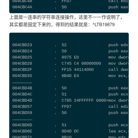
004CBC48         .  FFD7               call edi
004CBC4A         .  50                 push eax   
上面是一连串的字符串连接操作，这里不一一作说明了，
其实都是固定下来的，得到的结果就是：^LTB19879
004CBD23         .  52                 push edx
004CBD24         .  50                 push eax
004CBD25         .  8975 E0            mov dword pt
004CBD28         .  C745 C4 08000000   mov dwor
004CBD2F         .  FF15 44114000      call dword p
004CBD35         .  8B4D E4            mov ecx,dwor
……………………
004CBD4B         .  50                 push eax
004CBD4C         .  51                 push ecx
004CBD4D         .  C785 24FFFFFF 0800>mov dword pt
004CBD57         .  FFD7               call edi 
004CBD59         .  50                 push eax    
……………………
004CBD6D         .  51                 push ecx
004CBD6E         .  8D4D DC            lea ecx,dwor
004CBD71         .  8B10               mov edx,dwor