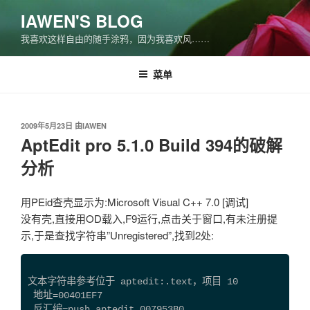
跳
IAWEN'S BLOG
至
我喜欢这样自由的随手涂鸦，因为我喜欢风……
内
容
菜单
发
2009年5月23日
由
IAWEN
布
AptEdit pro 5.1.0 Build 394的破解
于
分析
用PEid查壳显示为:Microsoft Visual C++ 7.0 [调试]
没有壳,直接用OD载入,F9运行,点击关于窗口,有未注册提
示,于是查找字符串”Unregistered”,找到2处:
文本字符串参考位于 aptedit:.text，项目 10
 地址=00401EF7
 反汇编=push aptedit.007953B0