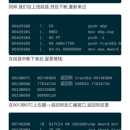
同样,我们往上找段首,然后下断,重新来过
004291B0    /.  55               push ebp
004291B1    |.  8BEC             mov ebp,esp
004291B3    |.  6A FF            push -1
004291B5    |.  68 A8B17700      push CrackEd.007
004291BA    |.  64:A1 00000000   mov eax,dword ptr 
在段首中断下来后,留意堆栈:
0013B07C   0074E8D9  返回到 CrackEd.0074E8D9
0013B080   77D18734  返回到 USER32.77D18734
0013B084   003106BE
0013B088   00000110
在0013B07C上右键–>返回到反汇编窗口,返回到这里:
0074E8AB    /$  817C24 08 100100>cmp dword ptr ss:[