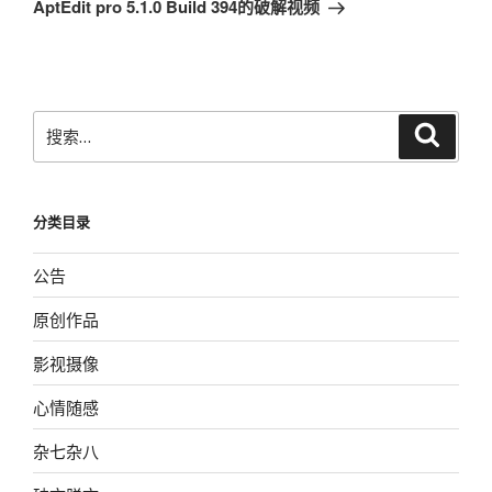
一
AptEdit pro 5.1.0 Build 394的破解视频
篇
文
章
搜
搜
索
索：
分类目录
公告
原创作品
影视摄像
心情随感
杂七杂八