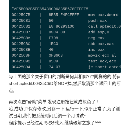
"AE5B082B5EFA5439CD6335B578EFEEF5"
00425C7B    |.  8B85 F4FCFFFF    mov eax,dword ptr 
00425C81    |.  50               push eax
00425C82    |.  E8 86293100      call aptedit.00738
00425C87    |.  83C4 08          add esp,8
00425C8A    |.  F7D8             neg eax
00425C8C    |.  1BC0             sbb eax,eax
00425C8E    |.  40               inc eax
00425C8F    |.  0FB6C8           movzx ecx,al
00425C92    |.  85C9             test ecx,ecx
00425C94    |.  74 07            je short aptedit.0
与上面的那个关于窗口的判断是何其相似???同样的的,将je
short aptedit.00425C9D给NOP掉,然后取消那个返回上的断
点,
再次点击”帮助”菜单,发现注册按钮就成灰色了!!
哈,成功了!保存修改,另存一下!运行一下,似乎正常了,为了测
试日期,我们把系统时间后调一个月试试~!
程序提示已经过期!!只好载入,继续破解之旅了^^^