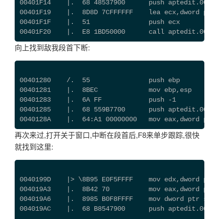
00401F14    |.  68 48537900      push aptedit.007
00401F19    |.  8D8D 7CFFFFFF    lea ecx,dword ptr 
00401F1F    |.  51               push ecx          
00401F20    |.  E8 1BD50000      call aptedit.0040F
向上找到敌我段首下断:
00401280    /.  55               push ebp
00401281    |.  8BEC             mov ebp,esp
00401283    |.  6A FF            push -1
00401285    |.  68 559B7700      push aptedit.007
0040128A    |.  64:A1 00000000   mov eax,dword ptr 
再次来过,打开关于窗口,中断在段首后,F8来单步跟踪,很快
就找到这里:
0040199D    |> \8B95 E0F5FFFF    mov edx,dword ptr 
004019A3    |.  8B42 70          mov eax,dword ptr 
004019A6    |.  8985 B0F8FFFF    mov dword ptr ss:[
004019AC    |.  68 B8547900      push aptedit.00795