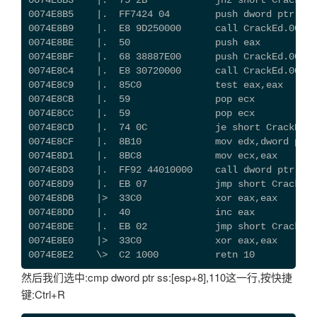
0074E8B3    |.  75 2B            jnz short CrackEd.
0074E8B5    |.  FF7424 04        push dword ptr ss:
0074E8B9    |.  E8 9D250000      call CrackEd.00750
0074E8BE    |.  50               push eax
0074E8BF    |.  68 38887E00      push CrackEd.007E8
0074E8C4    |.  E8 30720000      call CrackEd.00755
0074E8C9    |.  85C0             test eax,eax
0074E8CB    |.  59               pop ecx
0074E8CC    |.  59               pop ecx
0074E8CD    |.  74 0C            je short CrackEd.0
0074E8CF    |.  8B10             mov edx,dword ptr 
0074E8D1    |.  8BC8             mov ecx,eax
0074E8D3    |.  FF92 44010000    call dword ptr 
0074E8D9    |.  EB 07            jmp short CrackEd.
0074E8DB    |>  33C0             xor eax,eax
0074E8DD    |.  40               inc eax
0074E8DE    |.  EB 02            jmp short CrackEd.
0074E8E0    |>  33C0             xor eax,eax
0074E8E2    \>  C2 1000          retn 10
然后我们选中:cmp dword ptr ss:[esp+8],110这一行,按快捷
键:Ctrl+R