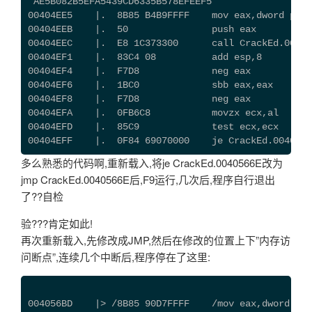
"AE5B082B5EFA5439CD6335B578EFEEF5"
00404EE5    |.  8B85 B4B9FFFF    mov eax,dword ptr 
00404EEB    |.  50               push eax
00404EEC    |.  E8 1C373300      call CrackEd.00738
00404EF1    |.  83C4 08          add esp,8
00404EF4    |.  F7D8             neg eax
00404EF6    |.  1BC0             sbb eax,eax
00404EF8    |.  F7D8             neg eax
00404EFA    |.  0FB6C8           movzx ecx,al
00404EFD    |.  85C9             test ecx,ecx
00404EFF    |.  0F84 69070000    je CrackEd.0040566
多么熟悉的代码啊,重新载入,将je CrackEd.0040566E改为
jmp CrackEd.0040566E后,F9运行,几次后,程序自行退出
了??自检
验???肯定如此!
再次重新载入,先修改成JMP,然后在修改的位置上下”内存访
问断点”,连续几个中断后,程序停在了这里:
004056BD    |> /8B85 90D7FFFF    /mov eax,dword ptr