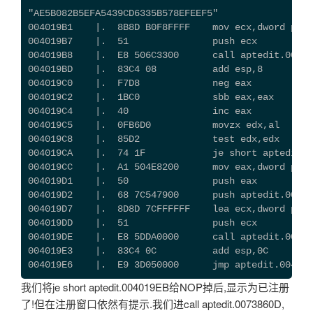
"AE5B082B5EFA5439CD6335B578EFEEF5"
004019B1    |.  8B8D B0F8FFFF    mov ecx,dword ptr 
004019B7    |.  51               push ecx
004019B8    |.  E8 506C3300      call aptedit.0
004019BD    |.  83C4 08          add esp,8    
004019C0    |.  F7D8             neg eax
004019C2    |.  1BC0             sbb eax,eax
004019C4    |.  40               inc eax
004019C5    |.  0FB6D0           movzx edx,al
004019C8    |.  85D2             test edx,edx
004019CA    |.  74 1F            je short apte
004019CC    |.  A1 504E8200      mov eax,dword ptr 
004019D1    |.  50               push eax          
004019D2    |.  68 7C547900      push aptedit.0079
004019D7    |.  8D8D 7CFFFFFF    lea ecx,dword ptr 
004019DD    |.  51               push ecx          
004019DE    |.  E8 5DDA0000      call aptedit.0040F
004019E3    |.  83C4 0C          add esp,0C
004019E6    |.  E9 3D050000      jmp aptedit.00401F
我们将je short aptedit.004019EB给NOP掉后,显示为已注册
了!但在注册窗口依然有提示.我们进call aptedit.0073860D,