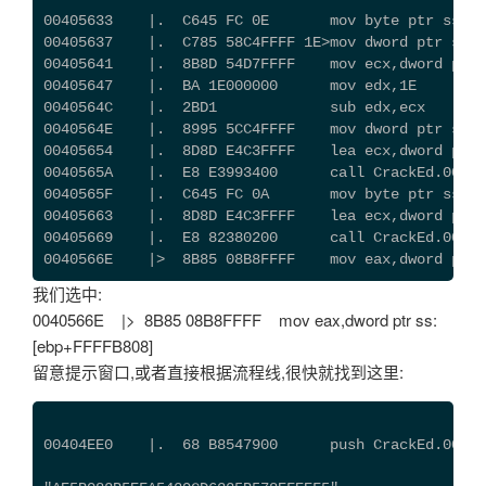
00405633    |.  C645 FC 0E       mov byte ptr ss:[e
00405637    |.  C785 58C4FFFF 1E>mov dword ptr ss:[
00405641    |.  8B8D 54D7FFFF    mov ecx,dword ptr 
00405647    |.  BA 1E000000      mov edx,1E
0040564C    |.  2BD1             sub edx,ecx
0040564E    |.  8995 5CC4FFFF    mov dword ptr ss:[
00405654    |.  8D8D E4C3FFFF    lea ecx,dword ptr 
0040565A    |.  E8 E3993400      call CrackEd.0074F
0040565F    |.  C645 FC 0A       mov byte ptr ss
00405663    |.  8D8D E4C3FFFF    lea ecx,dword ptr 
00405669    |.  E8 82380200      call CrackEd.00428
0040566E    |>  8B85 08B8FFFF    mov eax,dwor
我们选中:
0040566E |> 8B85 08B8FFFF mov eax,dword ptr ss:
[ebp+FFFFB808]
留意提示窗口,或者直接根据流程线,很快就找到这里:
00404EE0    |.  68 B8547900      push CrackEd.00795