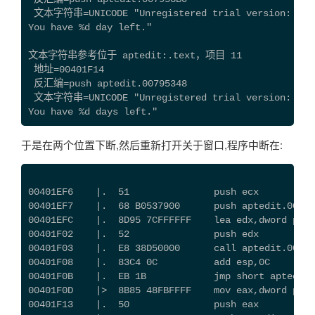
 文本字符串=UNICODE "Unregistered trial version:
You have %d day left."
文本字符串参考位于 aptedit:.text，项目 11
 地址=00401F14
 反汇编=push aptedit.00795348
 文本字符串=UNICODE "Unregistered trial version:
You have %d days left."
于是在两个位置下断,然后重新打开关于窗口,程序中断在:
00401EF6    |.  51               push ecx          
00401EF7    |.  68 B0537900      push aptedit.0079
00401EFC    |.  8D95 7CFFFFFF    lea edx,dword ptr 
00401F02    |.  52               push edx          
00401F03    |.  E8 38D50000      call aptedit.0040F
00401F08    |.  83C4 0C          add esp,0C
00401F0B    |.  EB 1B            jmp short aptedit.
00401F0D    |>  8B85 48FBFFFF    mov eax,dword ptr 
00401F13    |.  50               push eax          