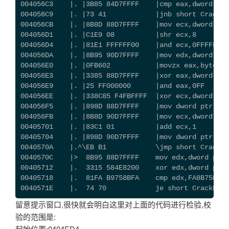
004056C3    |. |3B85 84D7FFFF    |cmp eax,dword ptr
004056C9    |. |73 41            |jnb short CrackEd
004056CB    |. |8B8D 88D7FFFF    |mov ecx,dword ptr
004056D1    |. |C1E9 08          |shr ecx,8
004056D4    |. |81E1 FFFFFF00    |and ecx,0FFFFFF
004056DA    |. |8B95 90D7FFFF    |mov edx,dword ptr
004056E0    |. |0FB602           |movzx eax,byte
004056E3    |. |3385 88D7FFFF    |xor eax,dword ptr
004056E9    |. |25 FF000000      |and eax,0FF
004056EE    |. |338C85 F4FBFFFF  |xor ecx,dword ptr
004056F5    |. |898D 88D7FFFF    |mov dword ptr ss:
004056FB    |. |8B8D 90D7FFFF    |mov ecx,dword ptr
00405701    |. |83C1 01          |add ecx,1
00405704    |. |898D 90D7FFFF    |mov dword ptr ss:
0040570A    |.^\EB B1            \jmp short CrackEd
0040570C    |>  8B95 88D7FFFF    mov edx,dword ptr 
00405712    |.  3315 584E8200    xor edx,dword ptr 
00405718    |.  81FA B9758BFA    cmp edx,FA8B75B9
0040571E    |.  74 70            je short CrackEd.0
留意提示窗口,很快就会明白这里对上面的代码进行检验,校
验的范围是:
起始位置:0404ED4