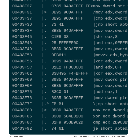
00403F21    |.  898D 90DAFFFF    mov dword ptr ss:[
00403F27    |.  C785 94DAFFFF FF>mov dword ptr ss:[
00403F31    |>  8B95 9CDAFFFF    /mov edx,dwor
00403F37    |.  3B95 90DAFFFF    |cmp edx,dword ptr
00403F3D    |.  73 41            |jnb short aptedit
00403F3F    |.  8B85 94DAFFFF    |mov eax,dword ptr
00403F45    |.  C1E8 08          |shr eax,8
00403F48    |.  25 FFFFFF00      |and eax,0FFFFFF
00403F4D    |.  8B8D 9CDAFFFF    |mov ecx,dword ptr
00403F53    |.  0FB611           |movzx edx,byte pt
00403F56    |.  3395 94DAFFFF    |xor edx,dword ptr
00403F5C    |.  81E2 FF000000    |and edx,0FF
00403F62    |.  338495 F4FBFFFF  |xor eax,dword ptr
00403F69    |.  8985 94DAFFFF    |mov dword ptr ss:
00403F6F    |.  8B85 9CDAFFFF    |mov eax,dword ptr
00403F75    |.  83C0 01          |add eax,1
00403F78    |.  8985 9CDAFFFF    |mov dword ptr ss:
00403F7E    |.^ EB B1            \jmp short aptedit
00403F80    |>  8B8D 94DAFFFF    mov ecx,dword ptr 
00403F86    |.  330D 584E8200    xor ecx,dword ptr 
00403F8C    |.  81F9 953B962D    cmp ecx,2D963B95
00403F92    |.  74 61            je short aptedit.0