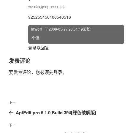
2009年5月27日 12:11 下午
925255456406540516
iawen
于2009-05-27 23:51:49回复：
不懂!
登录以回复
发表评论
要发表评论，您必须先
登录
。
文
上
上一
章
一
AptEdit pro 5.1.0 Build 394[绿色破解版]
导
篇
航
文
下
下一
章