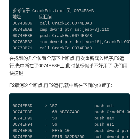
参考位于 CrackEd:.text 到 0074E8AB
地址       反汇编                                 
0074B9D9   call CrackEd.0074E8AB
0074E8AB   cmp dword ptr ss:[esp+8],110        
0074EF8E   push CrackEd.0074E8AB                
0076AB82   mov dword ptr ds:[eax+18],CrackEd.007
00773B71   call CrackEd.0074E8AB
在找到的几个位置全部下上断点,再次重新载入程序,F9运
行,先中断在了0074EF8E上,此时鼠标似乎不好用了,我们用
快捷键
F2取消这个断点,再F9运行,就中断在下面的位置了:
0074EF8D     > \57               push edi          
0074EF8E     .  68 ABE87400      push CrackEd.0074E
0074EF93     .  50               push eax          
0074EF94     .  56               push esi          
0074EF95     .  FF75 10          push dword ptr ss:
0074EF98     .  FF15 382D8200    call dword ptr ds: