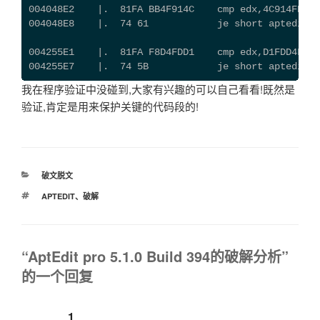
004048E2    |.  81FA BB4F914C    cmp edx,4C914FBB
004048E8    |.  74 61            je short aptedit.0
004255E1    |.  81FA F8D4FDD1    cmp edx,D1FDD4F8
004255E7    |.  74 5B            je short aptedit.0
我在程序验证中没碰到,大家有兴趣的可以自己看看!既然是
验证,肯定是用来保护关键的代码段的!
分
破文脱文
类
标
APTEDIT
、
破解
签
“AptEdit pro 5.1.0 Build 394的破解分析”
的一个回复
1