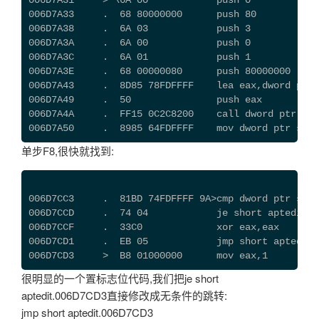
006D7A31     > \6A 00            push 0           
006D7A33     .  68 80000000      push 80          
006D7A38     .  6A 03            push 3           
006D7A3A     .  6A 00            push 0            
006D7A3C     .  6A 01            push 1            
006D7A3E     .  68 00000080      push 80000000     
006D7A43     .  8D85 78FDFFFF    lea eax,dword ptr 
006D7A49     .  50               push eax          
006D7A4A     .  FF15 0C2C8200    call dword ptr ds:
006D7A50     .  8985 64FDFFFF    mov dword ptr ss:[
单步F8,很快就找到:
006D7CC3     .  81BD 74FDFFFF 9A>cmp dword ptr ss:[
006D7CCD     .  74 04            je short aptedit.0
006D7CCF     .  33C0             xor eax,eax
006D7CD1     .  EB 05            jmp short aptedit.
006D7CD3     >  B8 01000000      mov eax,1
很明显的一个置标志位代码,我们把je short
aptedit.006D7CD3直接修改成无条件的跳转:
jmp short aptedit.006D7CD3