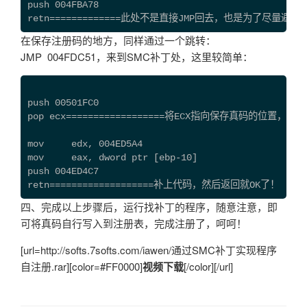
push 004FBA78
retn=============此处不是直接JMP回去，也是为了尽量避免
在保存注册码的地方，同样通过一个跳转：
JMP 004FDC51，来到SMC补丁处，这里较简单：
push 00501FC0
pop ecx==================将ECX指向保存真码的位
mov     edx, 004ED5A4
mov     eax, dword ptr [ebp-10]
push 004ED4C7
retn===================补上代码，然后返回就OK了！
四、完成以上步骤后，运行找补丁的程序，随意注意，即
可将真码自行写入到注册表，完成注册了，呵呵！
[url=http://softs.7softs.com/iawen/通过SMC补丁实现程序
自注册.rar][color=#FF0000]
视频下载
[/color][/url]