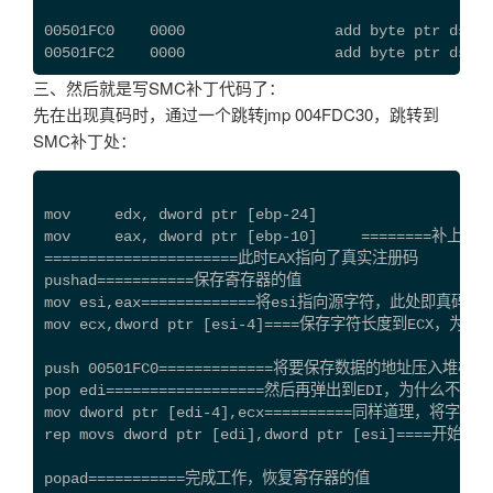
00501FC0    0000                 add byte ptr ds:[e
00501FC2    0000                 add byte ptr ds:[e
三、然后就是写SMC补丁代码了：
先在出现真码时，通过一个跳转jmp 004FDC30，跳转到
SMC补丁处：
mov     edx, dword ptr [ebp-24]
mov     eax, dword ptr [ebp-10]     ========补上代码
======================此时EAX指向了真实注册码
pushad===========保存寄存器的值
mov esi,eax=============将esi指向源字符，此处即真码
mov ecx,dword ptr [esi-4]====保存字符长度到ECX
push 00501FC0=============将要保存数据的地址压入堆栈
pop edi==================然后再弹出到EDI，为什
mov dword ptr [edi-4],ecx==========同样道理，将
rep movs dword ptr [edi],dword ptr [esi]====开始拷贝
popad===========完成工作，恢复寄存器的值