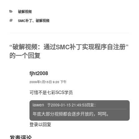
分
破解视频
类
标
SMC补丁
、
破解视频
签
“破解视频：通过SMC补丁实现程序自注册”
的一个回复
fjht2008
2009年1月15日 9:20 下午
可惜不是七彩SCS学员
iawen
于2009-01-15 21:49:53回复：
年底大部分视频都会逐步开放的，呵呵。
登录以回复
发表评论