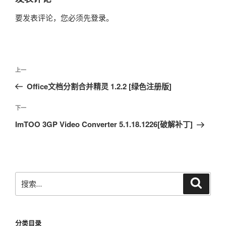
要发表评论，您必须先
登录
。
文
上
上一
章
一
Office文档分割合并精灵 1.2.2 [绿色注册版]
导
篇
航
文
下
下一
章
一
ImTOO 3GP Video Converter 5.1.18.1226[破解补丁]
篇
文
章
搜
搜
索
索：
分类目录