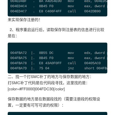
004ED4BF   .  BA A4D54E00   mov     edx, 004ED5A4 
004ED4C4   .  8B45 F0       mov     eax, dword ptr 
004ED4C7   .  E8 C406F4FF   call    0042DB90
来实现保存注册的！
2、程序重启运行后，读取保存到注册表的信息进行比较
是在：
004FBA72  |.  8B55 DC       mov     edx, dword ptr 
004FBA75  |.  8B45 F0       mov     eax, dword ptr 
004FBA78  |.  E8 43A0F0FF   call    00405AC0
004FBA7D  |.  75 04         jnz     short 004FBA83
二、找一个打SMC补丁的地方与保存数据的地方：
打SMC补丁代码是在代码段寻找，这里找的是：
[color=#FF0000]004FDC30[/color]
保存数据的地方是在数据段找的（需要注册段的权限设
置，一定要有可写可读的权限）：