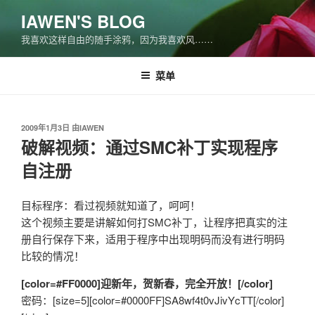
跳
IAWEN'S BLOG
至
我喜欢这样自由的随手涂鸦，因为我喜欢风……
内
容
菜单
发
2009年1月3日
由
IAWEN
布
破解视频：通过SMC补丁实现程序
于
自注册
目标程序：看过视频就知道了，呵呵！
这个视频主要是讲解如何打SMC补丁，让程序把真实的注
册自行保存下来，适用于程序中出现明码而没有进行明码
比较的情况！
[color=#FF0000]迎新年，贺新春，完全开放！[/color]
密码：[size=5][color=#0000FF]SA8wf4t0vJivYcTT[/color]