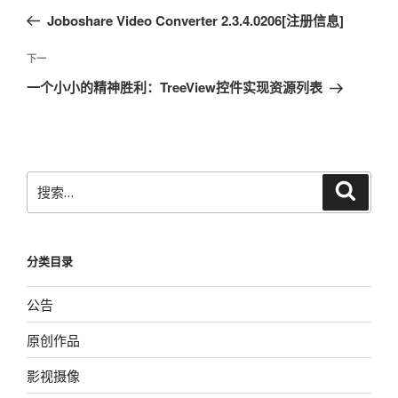
章
一
Joboshare Video Converter 2.3.4.0206[注册信息]
导
篇
航
文
下
下一
章
一
一个小小的精神胜利：TreeView控件实现资源列表
篇
文
章
搜
搜
索
索：
分类目录
公告
原创作品
影视摄像