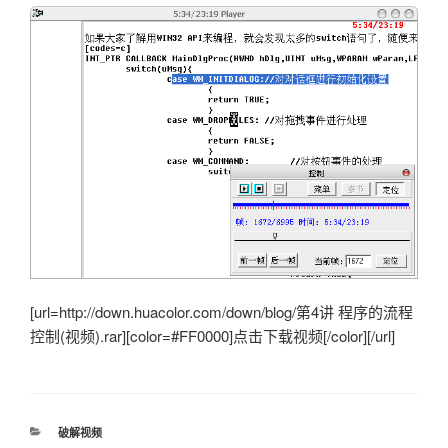
[url=http://down.huacolor.com/down/blog/第4讲 程序的流程
控制(视频).rar][color=#FF0000]点击下载视频[/color][/url]
分
破解视频