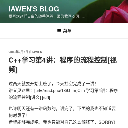
跳
IAWEN'S BLOG
至
我喜欢这样自由的随手涂鸦，因为我喜欢风……
内
容
菜单
发
2009年2月7日
由
IAWEN
布
C++学习第4讲：程序的流程控制[视
于
频]
过两天就要开始上班了，今天抽空完成了一讲！
讲义见这里：[url=/read.php/189.htm]C++学习第4讲：程序
的流程控制[讲义] [/url]
也许明天还有一讲函数的，讲完了，下面的我也不知道要
何时录了！
希望能够完成吧，我也只能对自己这么解释了，SORRY!