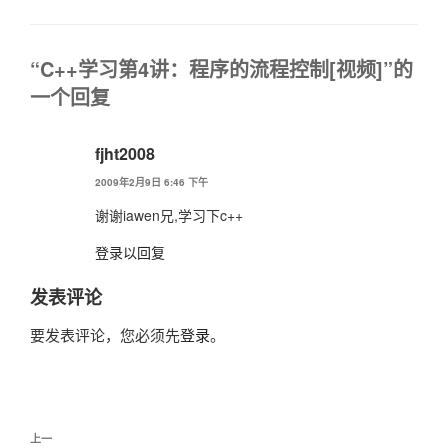
类
“C++学习第4讲：程序的流程控制[视频]”的
一个回复
fjht2008
2009年2月9日 6:46 下午
谢谢iawen兄,学习下c++
登录以回复
发表评论
要发表评论，您必须先
登录
。
文
上
上一