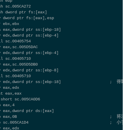
sh ebp
sh sc.005CA272
sh dword ptr fs:[eax]
v dword ptr fs:[eax],esp
r ebx,ebx
a eax,dword ptr ss:[ebp-18]
v edx,dword ptr ss:[ebp-4]
ll sc.00405754
v eax,sc.005D5DAC
v edx,dword ptr ss:[ebp-4]
ll sc.00405710
v eax,sc.005D5DB0
v edx,dword ptr ss:[ebp-8]
ll sc.00405710
mov edx,dword ptr ss:[ebp-18]                     ;  
v eax,edx
st eax,eax
 short sc.005CA0D6
b eax,4
v eax,dword ptr ds:[eax]
cmp eax,0B                                        ; 
jle sc.005CA1D4                                   ; 
v eax,edx