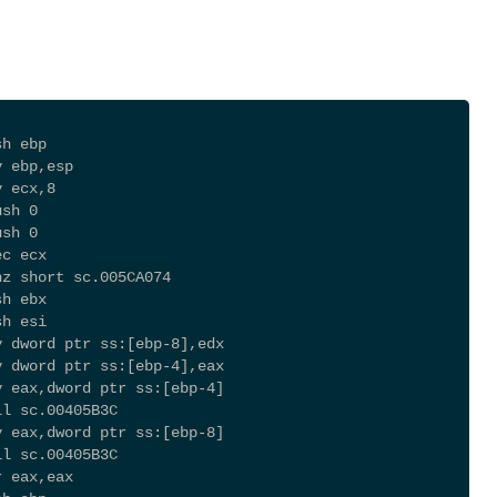
sh ebp
v ebp,esp
v ecx,8
ush 0
ush 0
ec ecx
nz short sc.005CA074
sh ebx
sh esi
v dword ptr ss:[ebp-8],edx
v dword ptr ss:[ebp-4],eax
v eax,dword ptr ss:[ebp-4]
ll sc.00405B3C
v eax,dword ptr ss:[ebp-8]
ll sc.00405B3C
r eax,eax