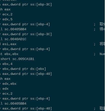
a eax,dword ptr ss:[ebp-3C]
sh eax
v ecx,2
v edx,5
ov eax,dword ptr ss:[ebp-4]                      ;  取5、
ll sc.00405BB4                                  ;  得num3
v eax,dword ptr ss:[ebp-3C]
ll sc.0040AD1C
add esi,eax                                       ;  
v ebx,dword ptr ss:[ebp-4]
st ebx,ebx                                      ;  Num=n
 short sc.005CA1B1
b ebx,4
v ebx,dword ptr ds:[ebx]
a eax,dword ptr ss:[ebp-40]
sh eax
v edx,ebx
c edx
v ecx,2
v eax,dword ptr ss:[ebp-4]
ll sc.00405BB4
ov eax,dword ptr ss:[ebp-40]                     ;  取最