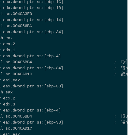
v eax,dword ptr ss:[ebp-1C]
a edx,dword ptr ss:[ebp-10]
ll sc.0040A3F0
a eax,dword ptr ss:[ebp-14]
ll sc.004056BC
a eax,dword ptr ss:[ebp-34]
sh eax
v ecx,2
v edx,1
v eax,dword ptr ss:[ebp-4]
all sc.00405BB4                                  ;  取假
v eax,dword ptr ss:[ebp-34]                     ;  得num1
 call sc.0040AD1C                                  ;
v esi,eax
a eax,dword ptr ss:[ebp-38]
sh eax
v ecx,2
v edx,3
v eax,dword ptr ss:[ebp-4]
all sc.00405BB4                                  ;  取3、
v eax,dword ptr ss:[ebp-38]                     ;  得num2
ll sc.0040AD1C
d esi,eax