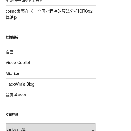
加密/解密的小工具
》
coime
发表在《
一个国外程序的算法分析[CRC32
算法]
》
 将注册码的长度与0xE相比
大于则跳出出错
友情链接
;  所以，注册码的长度范围是0xC到0xE
看雪
Video Copilot
Mix^ice
 "1st Security Center Pro"
HackWm’s Blog
;  将上面的字符串与用户名相连
最真·Aaron
文章归档
文
密