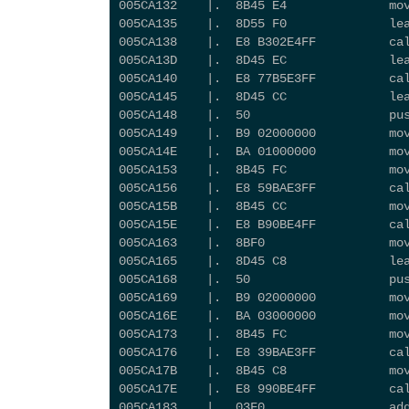
005CA132    |.  8B45 E4              mo
005CA135    |.  8D55 F0              le
005CA138    |.  E8 B302E4FF          ca
005CA13D    |.  8D45 EC              le
005CA140    |.  E8 77B5E3FF          ca
005CA145    |.  8D45 CC              le
005CA148    |.  50                   pu
005CA149    |.  B9 02000000          mo
005CA14E    |.  BA 01000000          mo
005CA153    |.  8B45 FC              mo
005CA156    |.  E8 59BAE3FF          c
005CA15B    |.  8B45 CC              mo
005CA15E    |.  E8 B90BE4FF         
005CA163    |.  8BF0                 mo
005CA165    |.  8D45 C8              le
005CA168    |.  50                   pu
005CA169    |.  B9 02000000          mo
005CA16E    |.  BA 03000000          mo
005CA173    |.  8B45 FC              mo
005CA176    |.  E8 39BAE3FF          c
005CA17B    |.  8B45 C8              mo
005CA17E    |.  E8 990BE4FF          ca
005CA183    |.  03F0                 ad