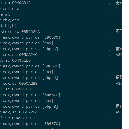
ll sc.0040AD1C                                  ;  得num4
cmp esi,eax                                       ; 
te al
v ebx,eax
st bl,bl
je short sc.005CA24A                              ;  
v eax,dword ptr ds:[5D657C]
v eax,dword ptr ds:[eax]
ov ecx,dword ptr ss:[ebp-C]                      ;  前6
v edx,sc.005CA2AC                               ;  ASCII
ll sc.00493EE0
v eax,dword ptr ds:[5D657C]
v eax,dword ptr ds:[eax]
v ecx,dword ptr ss:[ebp-4]                      ;  假码
v edx,sc.005CA2B8                               ;  ASCII
ll sc.00493EE0
v eax,dword ptr ds:[5D657C]
v eax,dword ptr ds:[eax]
ov ecx,dword ptr ss:[ebp-8]                      ;  用户名
v edx,sc.005CA2C4                               ;  ASCII
ll sc.00493EE0
v eax,dword ptr ds:[5D657C]