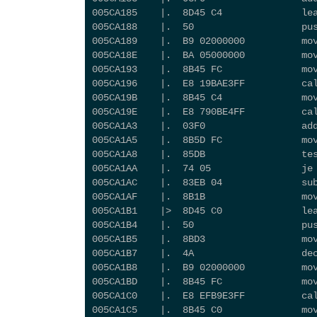
005CA185    |.  8D45 C4              le
005CA188    |.  50                   pu
005CA189    |.  B9 02000000          mo
005CA18E    |.  BA 05000000          mo
005CA193    |.  8B45 FC              m
005CA196    |.  E8 19BAE3FF          ca
005CA19B    |.  8B45 C4              mo
005CA19E    |.  E8 790BE4FF          ca
005CA1A3    |.  03F0                 
005CA1A5    |.  8B5D FC              mo
005CA1A8    |.  85DB                 te
005CA1AA    |.  74 05                je
005CA1AC    |.  83EB 04              su
005CA1AF    |.  8B1B                 mo
005CA1B1    |>  8D45 C0              le
005CA1B4    |.  50                   pu
005CA1B5    |.  8BD3                 mo
005CA1B7    |.  4A                   de
005CA1B8    |.  B9 02000000          mo
005CA1BD    |.  8B45 FC              mo
005CA1C0    |.  E8 EFB9E3FF          ca
005CA1C5    |.  8B45 C0              m