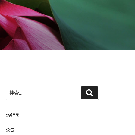
搜
搜
索：
索
分类目录
公告