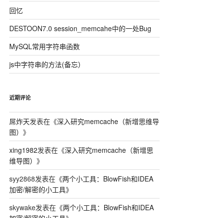
回忆
DESTOON7.0 session_memcahe中的一处Bug
MySQL常用字符串函数
js中字符串的方法(备忘）
近期评论
屌炸天
发表在《
深入研究memcache（新增思维导
图）
》
得到注册码的长度
xing1982
发表在《
深入研究memcache（新增思
维导图）
》
syy2868
发表在《
两个小工具：BlowFish和IDEA
加密/解密的小工具
》
 将注册码的长度与0xB相比
 小于等于则跳出出错
skywake
发表在《
两个小工具：BlowFish和IDEA