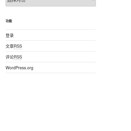
章
归
档
功能
登录
文章
RSS
评论
RSS
码前2位
WordPress.org
  必须是数字,否则异常出错
4位