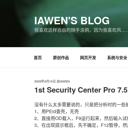
跳
至
IAWEN'S BLOG
内
容
我喜欢这样自由的随手涂鸦，因为我喜欢风…
首页
原创作品
网页开发
系统与安全
发
2009年4月15日
由
IAWEN
布
1st Security Center Pro
于
没有什么太多需要说的，只是把分析时的一些
1、用PEid查壳，无壳
2、直接用OD载入，F9运行起来，然后输入
3、在出现提示框后，先不确定，F12暂停，然后