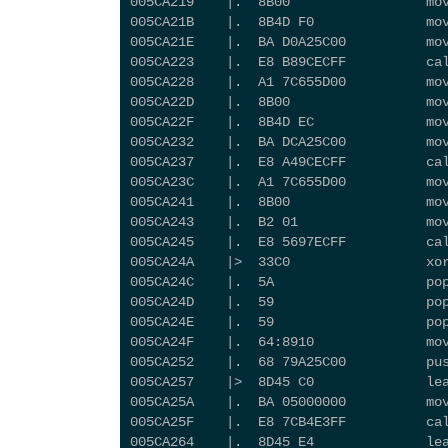
005CA219    |.  8B00                 mo
005CA21B    |.  8B4D F0              mo
005CA21E    |.  BA D0A25C00          mo
005CA223    |.  E8 B89CECFF          ca
005CA228    |.  A1 7C655D00          mo
005CA22D    |.  8B00                 mo
005CA22F    |.  8B4D EC              mo
005CA232    |.  BA DCA25C00          mo
005CA237    |.  E8 A49CECFF          ca
005CA23C    |.  A1 7C655D00          mo
005CA241    |.  8B00                 mo
005CA243    |.  B2 01                mo
005CA245    |.  E8 5697ECFF          ca
005CA24A    |>  33C0                 xo
005CA24C    |.  5A                   po
005CA24D    |.  59                   po
005CA24E    |.  59                   po
005CA24F    |.  64:8910              mo
005CA252    |.  68 79A25C00          pu
005CA257    |>  8D45 C0              le
005CA25A    |.  BA 05000000          mo
005CA25F    |.  E8 7CB4E3FF          ca
005CA264    |.  8D45 E4              le