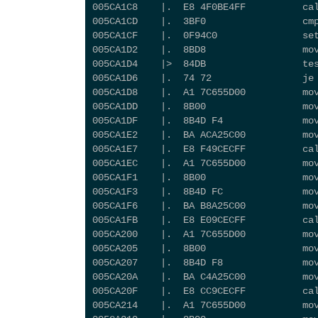
005CA1C8    |.  E8 4F0BE4FF          ca
005CA1CD    |.  3BF0                 
005CA1CF    |.  0F94C0               se
005CA1D2    |.  8BD8                 mo
005CA1D4    |>  84DB                 te
005CA1D6    |.  74 72                
005CA1D8    |.  A1 7C655D00          mo
005CA1DD    |.  8B00                 mo
005CA1DF    |.  8B4D F4              m
005CA1E2    |.  BA ACA25C00          mo
005CA1E7    |.  E8 F49CECFF          ca
005CA1EC    |.  A1 7C655D00          mo
005CA1F1    |.  8B00                 mo
005CA1F3    |.  8B4D FC              mo
005CA1F6    |.  BA B8A25C00          mo
005CA1FB    |.  E8 E09CECFF          ca
005CA200    |.  A1 7C655D00          mo
005CA205    |.  8B00                 mo
005CA207    |.  8B4D F8              m
005CA20A    |.  BA C4A25C00          mo
005CA20F    |.  E8 CC9CECFF          ca
005CA214    |.  A1 7C655D00          mo