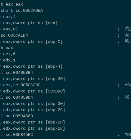
st eax,eax
 short sc.005CA0EA
b eax,4
v eax,dword ptr ds:[eax]
cmp eax,0E                                        ; 
jg sc.005CA1D4                                    ;  
 lea eax,dword ptr ss:[ebp-C]                      
sh eax
v ecx,6
v edx,1
v eax,dword ptr ss:[ebp-4]
ll sc.00405BB4
a eax,dword ptr ss:[ebp-30]
v ecx,sc.005CA28C                               ;  ASCII
v edx,dword ptr ds:[5D5DB0]
 call sc.004059D4                                  
v eax,dword ptr ss:[ebp-30]
a edx,dword ptr ss:[ebp-2C]
ll sc.005B4660
a eax,dword ptr ss:[ebp-2C]
a edx,dword ptr ss:[ebp-1C]
ll sc.005B45EC                                  ;  MD5加