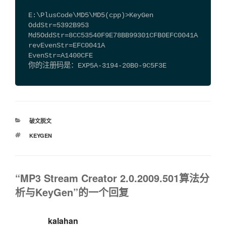
  E:\PlusCode\MD5\MD5(cpp)>KeyGen
  OddStr=5392B953
  Md5OddStr=8CC53540F9E78BB99301CFB0EFC0041A
  revEvenStr=EFC0041A
  EvenStr=A1400CFE
  你的注册码是：EXP5A-3194-20B0-9C5F3E
分
破文脱文
类
标
KEYGEN
签
“MP3 Stream Creator 2.0.2009.501算法分
析与KeyGen”的一个回复
kalahan