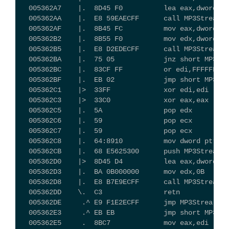
  005362A7    |.  8D45 F0          lea eax,dword pt
  005362AA    |.  E8 59EAECFF      call MP3Strea.00
  005362AF    |.  8B45 FC          mov eax,dword pt
  005362B2    |.  8B55 F0          mov edx,dword pt
  005362B5    |.  E8 D2EDECFF      call MP3Strea.
  005362BA    |.  75 05            jnz short MP3
  005362BC    |.  83CF FF          or edi,FFFFFFF
  005362BF    |.  EB 02            jmp short MP3Str
  005362C1    |>  33FF             xor edi,edi   
  005362C3    |>  33C0             xor eax,eax
  005362C5    |.  5A               pop edx
  005362C6    |.  59               pop ecx
  005362C7    |.  59               pop ecx
  005362C8    |.  64:8910          mov dword ptr fs
  005362CB    |.  68 E5625300      push MP3Strea.00
  005362D0    |>  8D45 D4          lea eax,dword pt
  005362D3    |.  BA 0B000000      mov edx,0B
  005362D8    |.  E8 B7E9ECFF      call MP3Strea.00
  005362DD    \.  C3               retn
  005362DE     .^ E9 F1E2ECFF      jmp MP3Strea.004
  005362E3     .^ EB EB            jmp short MP3Str
  005362E5     .  8BC7             mov eax,edi