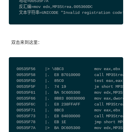
   地址=00535F7A
   反汇编=mov edx,MP3Strea.005360DC
   文本字符串=UNICODE "Invalid registration code!"
双击来到这里：
  00535F56    |> \8BC3             mov eax,ebx
  00535F58    |.  E8 B7010000      call MP3Strea.00
  00535F5D    |.  85C0             test eax,eax
  00535F5F    |.  74 19            je short MP3Stre
  00535F61    |.  BA 5C605300      mov edx,MP3Strea
  00535F66    |.  8B83 80030000    mov eax,dword pt
  00535F6C    |.  E8 238FFAFF      call MP3Strea.00
  00535F71    |.  8BC3             mov eax,ebx
  00535F73    |.  E8 84030000      call MP3Strea.00
  00535F78    |.  EB 1E            jmp short MP3Str
  00535F7A    |>  BA DC605300      mov edx,MP3Strea