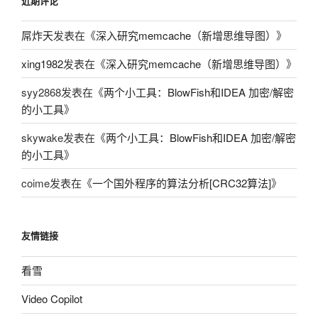
近期评论
屌炸天
发表在《
深入研究memcache（新增思维导图）
》
xing1982
发表在《
深入研究memcache（新增思维导图）
》
syy2868
发表在《
两个小工具：BlowFish和IDEA 加密/解密
的小工具
》
skywake
发表在《
两个小工具：BlowFish和IDEA 加密/解密
的小工具
》
coime
发表在《
一个国外程序的算法分析[CRC32算法]
》
友情链接
看雪
Video Copilot