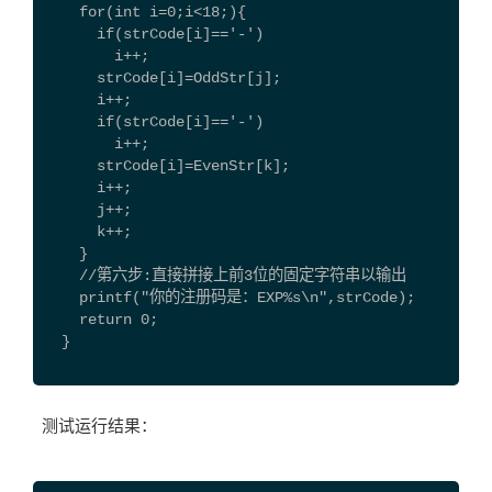
    for(int i=0;i<18;){
      if(strCode[i]=='-')
        i++;
      strCode[i]=OddStr[j];
      i++;
      if(strCode[i]=='-')
        i++;
      strCode[i]=EvenStr[k];
      i++;
      j++;
      k++;    
    }
    //第六步:直接拼接上前3位的固定字符串以输出
    printf("你的注册码是：EXP%s\n",strCode);
    return 0;
  }
测试运行结果：