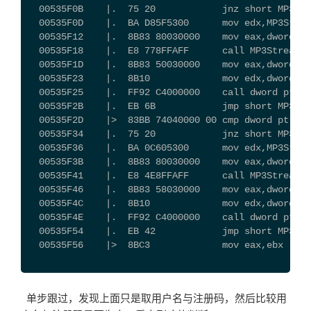
  00535F0B    |.  75 20            jnz short MP3Str
  00535F0D    |.  BA D85F5300      mov edx,MP3Strea
  00535F12    |.  8B83 80030000    mov eax,dword pt
  00535F18    |.  E8 778FFAFF      call MP3Strea.00
  00535F1D    |.  8B83 50030000    mov eax,dword pt
  00535F23    |.  8B10             mov edx,dword pt
  00535F25    |.  FF92 C4000000    call dword ptr d
  00535F2B    |.  EB 6B            jmp short MP3Str
  00535F2D    |>  83BB 74040000 00 cmp dword pt
  00535F34    |.  75 20            jnz short MP3Str
  00535F36    |.  BA 0C605300      mov edx,MP3Strea
  00535F3B    |.  8B83 80030000    mov eax,dword pt
  00535F41    |.  E8 4E8FFAFF      call MP3Strea.00
  00535F46    |.  8B83 58030000    mov eax,dword pt
  00535F4C    |.  8B10             mov edx,dword pt
  00535F4E    |.  FF92 C4000000    call dword ptr d
  00535F54    |.  EB 42            jmp short MP3Str
  00535F56    |>  8BC3             mov eax,ebx
单步跟过，发现上面只是取用户名与注册码，然后比较用