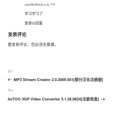
2009年6月28日 8:48 下午
学习学习了
登录以回复
发表评论
要发表评论，您必须先
登录
。
文
上
上一
章
一
MP3 Stream Creator 2.0.2009.501[部分汉化注册版]
导
篇
航
文
下
下一
章
一
ImTOO 3GP Video Converter 5.1.26.0624[注册信息]
篇
文