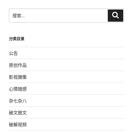
章
搜
搜
索
索：
分类目录
公告
原创作品
影视摄像
心情随感
杂七杂八
破文脱文
破解视频