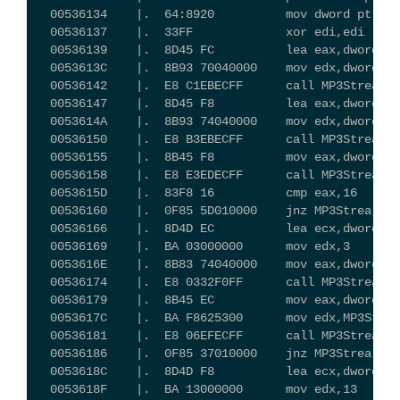
  00536134    |.  64:8920          mov dword ptr fs
  00536137    |.  33FF             xor edi,edi
  00536139    |.  8D45 FC          lea eax,dword pt
  0053613C    |.  8B93 70040000    mov edx,dword pt
  00536142    |.  E8 C1EBECFF      call MP3Strea.00
  00536147    |.  8D45 F8          lea eax,dword pt
  0053614A    |.  8B93 74040000    mov edx,dword pt
  00536150    |.  E8 B3EBECFF      call MP3Strea.00
  00536155    |.  8B45 F8          mov eax,dword pt
  00536158    |.  E8 E3EDECFF      call MP3Strea
  0053615D    |.  83F8 16          cmp eax,16    
  00536160    |.  0F85 5D010000    jnz MP3Str
  00536166    |.  8D4D EC          lea ecx,dword pt
  00536169    |.  BA 03000000      mov edx,3
  0053616E    |.  8B83 74040000    mov eax,dword pt
  00536174    |.  E8 0332F0FF      call MP3Stre
  00536179    |.  8B45 EC          mov eax,dword pt
  0053617C    |.  BA F8625300      mov edx,MP3Strea
  00536181    |.  E8 06EFECFF      call MP3Stre
  00536186    |.  0F85 37010000    jnz MP3Str
  0053618C    |.  8D4D F8          lea ecx,dword pt
  0053618F    |.  BA 13000000      mov edx,13