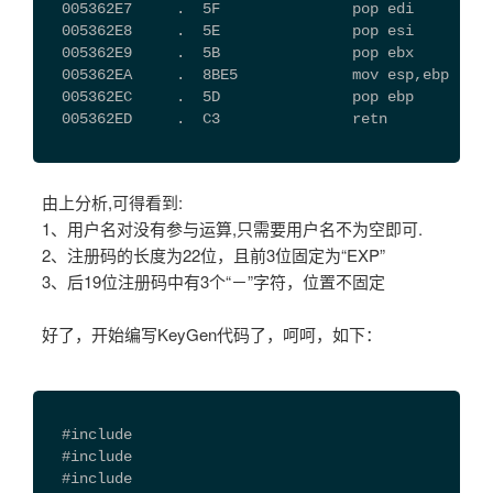
  005362E7     .  5F               pop edi
  005362E8     .  5E               pop esi
  005362E9     .  5B               pop ebx
  005362EA     .  8BE5             mov esp,ebp
  005362EC     .  5D               pop ebp
  005362ED     .  C3               retn
由上分析,可得看到:
1、用户名对没有参与运算,只需要用户名不为空即可.
2、注册码的长度为22位，且前3位固定为“EXP”
3、后19位注册码中有3个“－”字符，位置不固定
好了，开始编写KeyGen代码了，呵呵，如下：
  #include
  #include
  #include