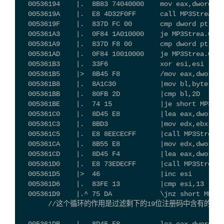
  00536194    |.  8B83 74040000    mov eax,dword pt
  0053619A    |.  E8 4D32F0FF      call MP3Stre
  0053619F    |.  837D FC 00       cmp dword p
  005361A3    |.  0F84 1A010000    je MP3Stre
  005361A9    |.  837D F8 00       cmp dword p
  005361AD    |.  0F84 10010000    je MP3Stre
  005361B3    |.  33F6             xor esi,esi
  005361B5    |>  8B45 F8          /mov eax,dwor
  005361B8    |.  8A1C30           |mov bl,byte p
  005361BB    |.  80FB 2D          |cmp bl,2D  
  005361BE    |.  74 15            |je short 
  005361C0    |.  8D45 E8          |lea eax,dword p
  005361C3    |.  8BD3             |mov edx,ebx
  005361C5    |.  E8 8EECECFF      |call MP3Strea.0
  005361CA    |.  8B55 E8          |mov edx,dword p
  005361CD    |.  8D45 F4          |lea eax,dword p
  005361D0    |.  E8 73EDECFF      |call MP3Strea.0
  005361D5    |>  46               |inc esi
  005361D6    |.  83FE 13          |cmp esi,13
  005361D9    |.^ 75 DA            \jnz short MP3St
       //这个循环的作用是过滤剩下的19位注册码中含有的字符