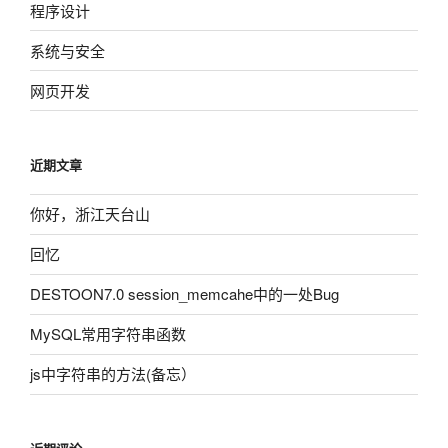
程序设计
系统与安全
网页开发
近期文章
你好，浙江天台山
回忆
DESTOON7.0 session_memcahe中的一处Bug
MySQL常用字符串函数
js中字符串的方法(备忘）