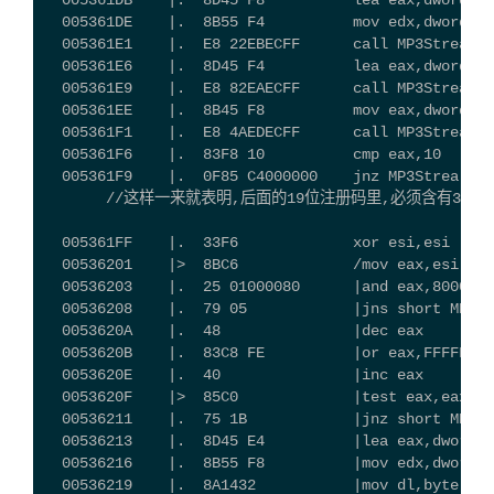
  005361DB    |.  8D45 F8          lea eax,dword pt
  005361DE    |.  8B55 F4          mov edx,dword pt
  005361E1    |.  E8 22EBECFF      call MP3Strea.00
  005361E6    |.  8D45 F4          lea eax,dword pt
  005361E9    |.  E8 82EAECFF      call MP3Strea.00
  005361EE    |.  8B45 F8          mov eax,dword pt
  005361F1    |.  E8 4AEDECFF      call MP3Strea.
  005361F6    |.  83F8 10          cmp eax,10    
  005361F9    |.  0F85 C4000000    jnz MP3Str
       //这样一来就表明,后面的19位注册码里,必须含有3个"-
  005361FF    |.  33F6             xor esi,esi  
  00536201    |>  8BC6             /mov eax,esi
  00536203    |.  25 01000080      |and eax,800
  00536208    |.  79 05            |jns short MP3St
  0053620A    |.  48               |dec eax
  0053620B    |.  83C8 FE          |or eax,FFFFFFFE
  0053620E    |.  40               |inc eax
  0053620F    |>  85C0             |test eax,eax
  00536211    |.  75 1B            |jnz short MP3St
  00536213    |.  8D45 E4          |lea eax,dword p
  00536216    |.  8B55 F8          |mov edx,dword p
  00536219    |.  8A1432           |mov dl,byte ptr