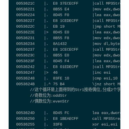
  0053621C    |.  E8 37ECECFF      |call MP3Strea.0
  00536221    |.  8B55 E4          |mov edx,dword p
  00536224    |.  8D45 F0          |lea eax,dword p
  00536227    |.  E8 1CEDECFF      |call MP3Strea.0
  0053622C    |.  EB 19            |jmp short MP3St
  0053622E    |>  8D45 E0          |lea eax,dword p
  00536231    |.  8B55 F8          |mov edx,dword p
  00536234    |.  8A1432           |mov dl,byte ptr
  00536237    |.  E8 1CECECFF      |call MP3Strea.0
  0053623C    |.  8B55 E0          |mov edx,dword p
  0053623F    |.  8D45 F4          |lea eax,dword p
  00536242    |.  E8 01EDECFF      |call MP3Strea.0
  00536247    |>  46               |inc esi
  00536248    |.  83FE 10          |cmp esi,10
  0053624B    |.^ 75 B4            \jnz short MP3St
        //这个循环是上面得到的Str1按奇偶位,分成2个字符串
        //奇数位为:oddStr
        //偶数位为:evenStr
  0053624D    |.  8D45 FC          lea eax,dword pt
  00536250    |.  E8 1BEAECFF      call MP3Strea.00
  00536255    |.  33F6             xor esi,esi