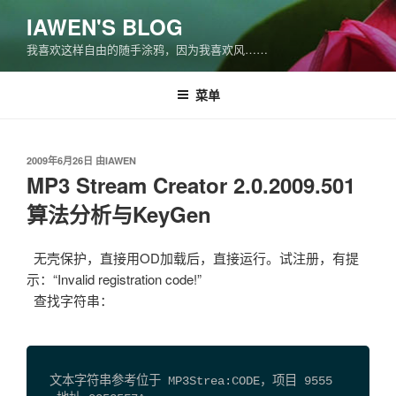
跳
IAWEN'S BLOG
至
我喜欢这样自由的随手涂鸦，因为我喜欢风……
内
容
菜单
发
2009年6月26日
由
IAWEN
布
MP3 Stream Creator 2.0.2009.501
于
算法分析与KeyGen
无壳保护，直接用OD加载后，直接运行。试注册，有提
示：“Invalid registration code!”
查找字符串：
  文本字符串参考位于 MP3Strea:CODE，项目 9555