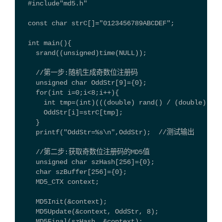
  #include"md5.h"
  const char strC[]="0123456789ABCDEF";
  int main(){
    srand((unsigned)time(NULL));
    //第一步:随机生成奇数位注册码
    unsigned char OddStr[9]={0};
    for(int i=0;i<8;i++){  
      int tmp=(int)(((double) rand() / (double) RAN
      OddStr[i]=strC[tmp];
    }
    printf("OddStr=%s\n",OddStr);  //测试输出
    //第二步:获取奇数位注册码的MD5值  
    unsigned char szHash[256]={0};
    char szBuffer[256]={0};
    MD5_CTX context;
    MD5Init(&context);
    MD5Update(&context, OddStr, 8);
    MD5Final(szHash, &context);