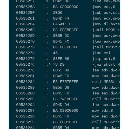
  00536257    |>  8D45 DC          /lea eax,dword p
  0053625A    |.  BA 08000000      |mov edx,8
  0053625F    |.  2BD6             |sub edx,esi
  00536261    |.  8B4D F4          |mov ecx,dword p
  00536264    |.  8A5411 FF        |mov dl,byte ptr
  00536268    |.  E8 EBEBECFF      |call MP3Strea.0
  0053626D    |.  8B55 DC          |mov edx,dword p
  00536270    |.  8D45 FC          |lea eax,dword p
  00536273    |.  E8 D0ECECFF      |call MP3Strea.0
  00536278    |.  46               |inc esi
  00536279    |.  83FE 08          |cmp esi,8
  0053627C    |.^ 75 D9            \jnz short 
  0053627E    |.  8D55 D8          lea edx,dword p
  00536281    |.  8B45 F0          mov eax,dword pt
  00536284    |.  E8 E757FFFF      call MP3Strea
  00536289    |.  8B55 D8          mov edx,dword pt
  0053628C    |.  8D45 F0          lea eax,dword pt
  0053628F    |.  E8 74EAECFF      call MP3Strea.00
  00536294    |.  8D4D D4          lea ecx,dword pt
  00536297    |.  BA 08000000      mov edx,8
  0053629C    |.  8B45 F0          mov eax,dword pt
  0053629F    |.  E8 CC31F0FF      call MP3Strea
  005362A4    |.  8B55 D4          mov edx,dword pt