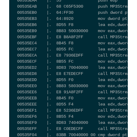
  00535EAA    |.  55               push ebp
  00535EAB    |.  68 C65F5300      push MP3Strea.00
  00535EB0    |.  64:FF30          push dword ptr f
  00535EB3    |.  64:8920          mov dword ptr fs
  00535EB6    |.  8D55 F8          lea edx,dword pt
  00535EB9    |.  8B83 50030000    mov eax,dword pt
  00535EBF    |.  E8 B8A8F2FF      call MP3Strea.
  00535EC4    |.  8B45 F8          mov eax,dword pt
  00535EC7    |.  8D55 FC          lea edx,dword pt
  00535ECA    |.  E8 7936EDFF      call MP3Strea.00
  00535ECF    |.  8B55 FC          mov edx,dword pt
  00535ED2    |.  8D83 70040000    lea eax,dword pt
  00535ED8    |.  E8 E7EDECFF      call MP3Strea.00
  00535EDD    |.  8D55 F0          lea edx,dword pt
  00535EE0    |.  8B83 58030000    mov eax,dword pt
  00535EE6    |.  E8 91A8F2FF      call MP3Strea.
  00535EEB    |.  8B45 F0          mov eax,dword pt
  00535EEE    |.  8D55 F4          lea edx,dword pt
  00535EF1    |.  E8 5236EDFF      call MP3Strea.00
  00535EF6    |.  8B55 F4          mov edx,dword pt
  00535EF9    |.  8D83 74040000    lea eax,dword pt
  00535EFF    |.  E8 C0EDECFF      call MP3Strea.00
  00535F04    |.  83BB 70040000 00 cmp dword pt