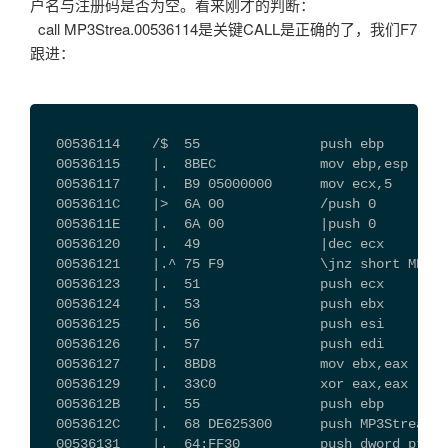
户名与注册码是否为空。看来刚才的判断：
call MP3Strea.00536114是关键CALL是正确的了，我们F7
跟进：
  00536114    /$  55               push ebp
  00536115    |.  8BEC             mov ebp,esp
  00536117    |.  B9 05000000      mov ecx,5
  0053611C    |>  6A 00            /push 0
  0053611E    |.  6A 00            |push 0
  00536120    |.  49               |dec ecx
  00536121    |.^ 75 F9            \jnz short MP3St
  00536123    |.  51               push ecx
  00536124    |.  53               push ebx
  00536125    |.  56               push esi
  00536126    |.  57               push edi
  00536127    |.  8BD8             mov ebx,eax
  00536129    |.  33C0             xor eax,eax
  0053612B    |.  55               push ebp
  0053612C    |.  68 DE625300      push MP3Strea.00
  00536131    |.  64:FF30          push dword ptr f