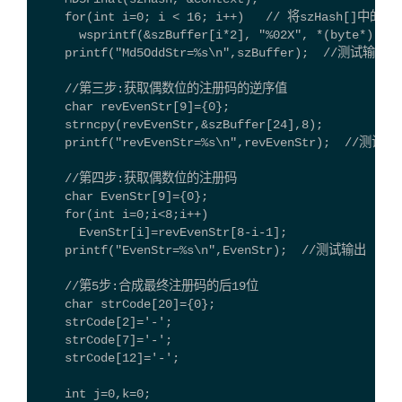
    for(int i=0; i < 16; i++)   // 将szHash[
      wsprintf(&szBuffer[i*2], "%02X", *(byte*)(szH
    printf("Md5OddStr=%s\n",szBuffer);  //测试输出
    //第三步:获取偶数位的注册码的逆序值
    char revEvenStr[9]={0};
    strncpy(revEvenStr,&szBuffer[24],8);
    printf("revEvenStr=%s\n",revEvenStr);  //测试输
    //第四步:获取偶数位的注册码
    char EvenStr[9]={0};
    for(int i=0;i<8;i++)
      EvenStr[i]=revEvenStr[8-i-1];
    printf("EvenStr=%s\n",EvenStr);  //测试输出
    //第5步:合成最终注册码的后19位
    char strCode[20]={0};
    strCode[2]='-';
    strCode[7]='-';
    strCode[12]='-';
    int j=0,k=0;