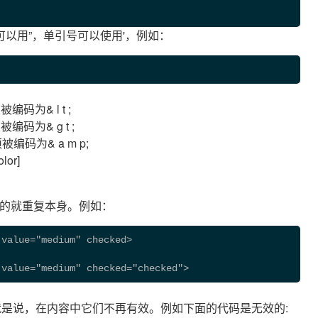
以用”，单引号可以使用'，例如：
为& l t ;
为& g t ;
码为& a m p;
or]
值的就重复本身。例如：
 value="medium" checked> 
 value="medium" checked="checked"> 
也就是说，在内容中它们不再有效。例如下面的代码是无效的: