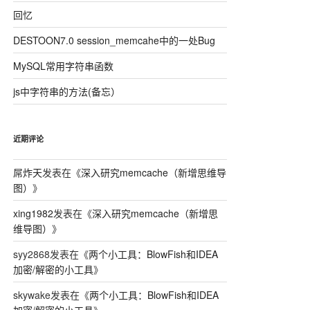
回忆
DESTOON7.0 session_memcahe中的一处Bug
MySQL常用字符串函数
js中字符串的方法(备忘）
近期评论
屌炸天
发表在《
深入研究memcache（新增思维导
图）
》
xing1982
发表在《
深入研究memcache（新增思
维导图）
》
syy2868
发表在《
两个小工具：BlowFish和IDEA
加密/解密的小工具
》
skywake
发表在《
两个小工具：BlowFish和IDEA