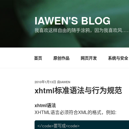
跳
至
IAWEN'S BLOG
内
容
我喜欢这样自由的随手涂鸦，因为我喜欢风…
首页
原创作品
网页开发
系统与安全
发
2010年1月13日
由
IAWEN
布
xhtml标准语法与行为规范
于
xhtml语法
XHTML语言必须符合XML的格式，例如:
</code>要写成<code>