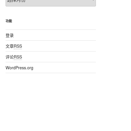
章
归
档
功能
登录
文章
RSS
评论
RSS
WordPress.org
/xhtml1-transitional.dtd">
1-strict.dtd">