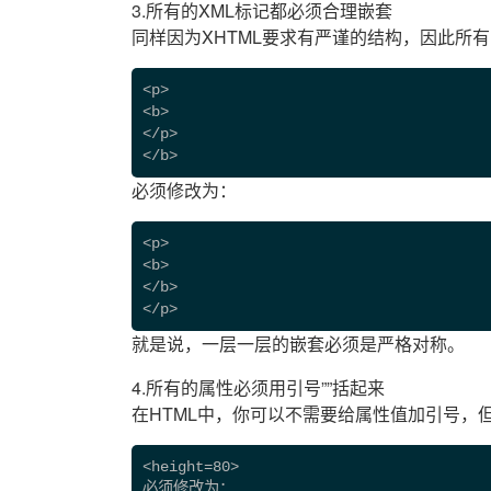
3.所有的XML标记都必须合理嵌套
同样因为XHTML要求有严谨的结构，因此所
<p>
<b>
</p>
</b> 
必须修改为：
<p>
<b>
</b>
</p>
就是说，一层一层的嵌套必须是严格对称。
4.所有的属性必须用引号””括起来
在HTML中，你可以不需要给属性值加引号，但
<height=80> 
必须修改为：