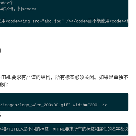
ode>个
写字母，如<code>
de><img src="abc.jpg" /></code>而不能使用<code>
和
XHTML要求有严谨的结构，所有标签必须关闭。如果是单独不
如:
images/logo_w3cn_200x80.gif" width="200" /> 
写
e>和<TITLE>是不同的标签。XHTML要求所有的标签和属性的名字都必须使用小