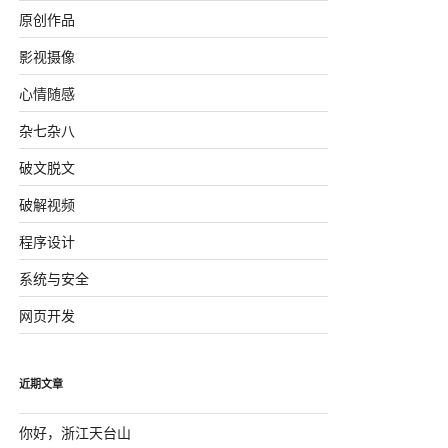
原创作品
影视摄像
<img src=abc.jpg></code>。这些做法的目的，是使一个XHTML
心情随感
杂七杂八
破文脱文
破解视频
程序设计
系统与安全
网页开发
近期文章
写。例如：<BODY>必须写成<body  > 。大小写夹杂也是不被认可的，通常
你好，浙江天台山