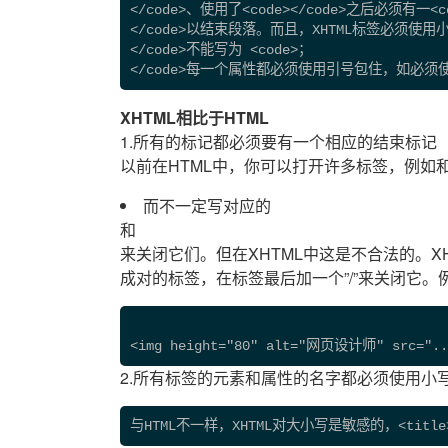
</code>、使用了<code></code>之后必须有一<c
</code>以结束段落。而且，XHTML标签必须使用小
</code>不能写为 <code>；
</code>每一个属性都必须使用引号包住，如必须使用<co
XHTML相比于HTML
1.所有的标记都必须要有一个相应的结束标记
以前在HTML中，你可以打开许多标签，例如
而不一定写对应的
和
来关闭它们。但在XHTML中这是不合法的。
成对的标签，在标签最后加一个”/”来关闭它。例
<img height="80" alt="网页设计师" src="../
2.所有标签的元素和属性的名字都必须使用小
与HTML不一样，XHTML对大小写是敏感的，<titl