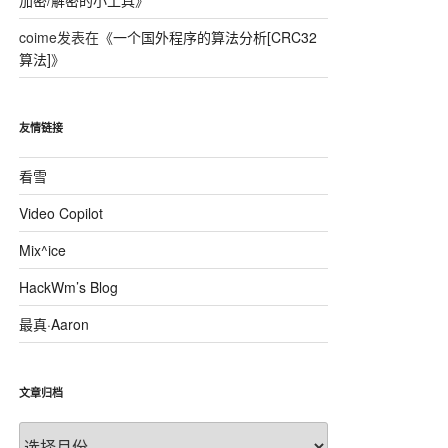
加密/解密的小工具
》
coime
发表在《
一个国外程序的算法分析[CRC32
算法]
》
友情链接
看雪
Video Copilot
Mix^ice
HackWm’s Blog
最真·Aaron
文章归档
文