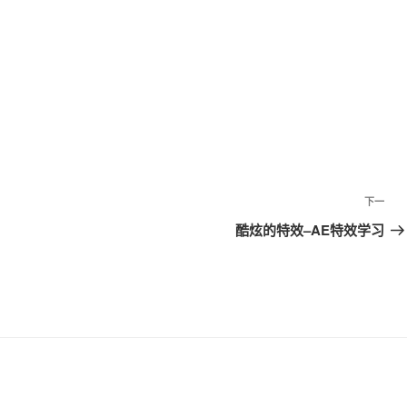
下一
下
一
酷炫的特效–AE特效学习
篇
文
章