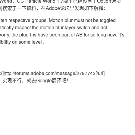
d，CC Particle World 1.7版里已经没有了Option选项
搜索了一下资料，在Adobe论坛里发现如下解释：
 teh respective groups. Motion blur must not be toggled
ically respect the motion blur layer switch and act
orry, the plug-ins have been part of AE for so long now, it’s
bility on some level .
2]http://forums.adobe.com/message/2797742[/url]
现不行，就去Google翻译吧！