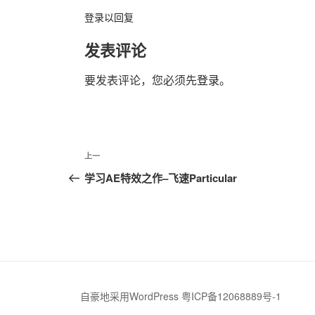
登录以回复
发表评论
要发表评论，您必须先
登录
。
文
上
上一
章
一
学习AE特效之作–飞速Particular
篇
导
文
航
章
自豪地采用WordPress
粤ICP备12068889号-1