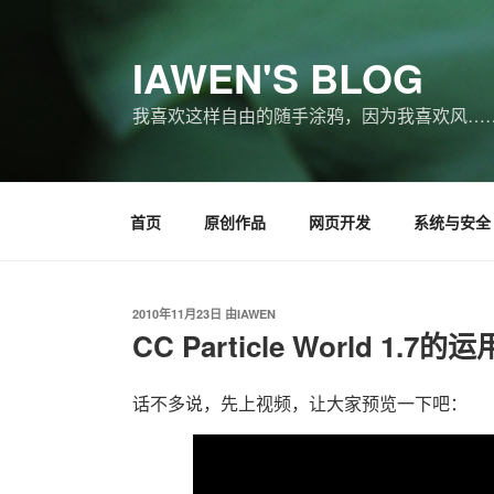
跳
至
IAWEN'S BLOG
内
容
我喜欢这样自由的随手涂鸦，因为我喜欢风…
首页
原创作品
网页开发
系统与安全
发
2010年11月23日
由
IAWEN
布
CC Particle World 1.
于
话不多说，先上视频，让大家预览一下吧：