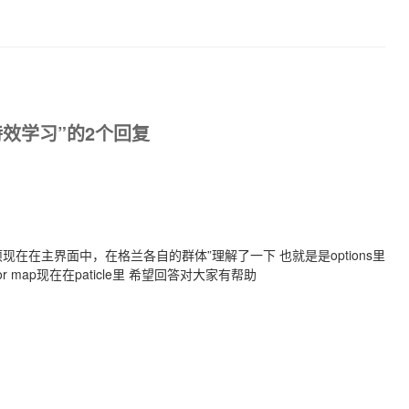
–AE特效学习”的2个回复
在在主界面中，在格兰各自的群体”理解了一下 也就是是options里
or map现在在paticle里 希望回答对大家有帮助