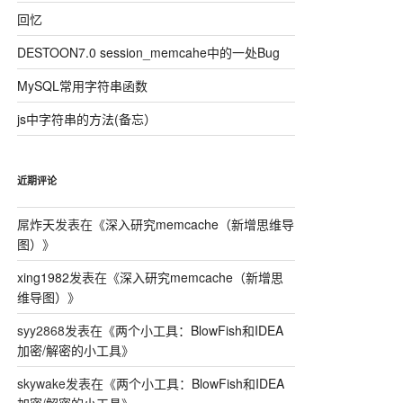
回忆
DESTOON7.0 session_memcahe中的一处Bug
MySQL常用字符串函数
js中字符串的方法(备忘）
近期评论
屌炸天
发表在《
深入研究memcache（新增思维导
图）
》
xing1982
发表在《
深入研究memcache（新增思
维导图）
》
syy2868
发表在《
两个小工具：BlowFish和IDEA
加密/解密的小工具
》
skywake
发表在《
两个小工具：BlowFish和IDEA