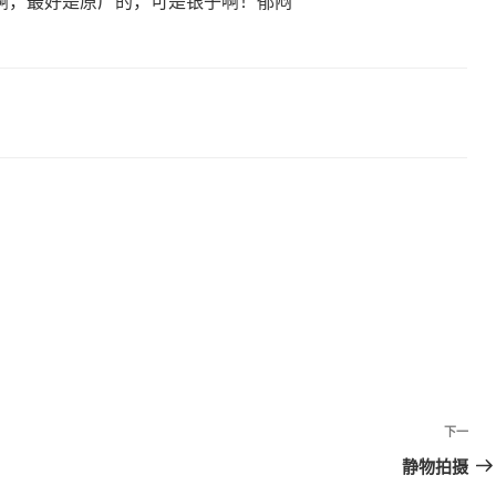
啊，最好是原厂的，可是银子啊！郁闷
下一
下
一
静物拍摄
篇