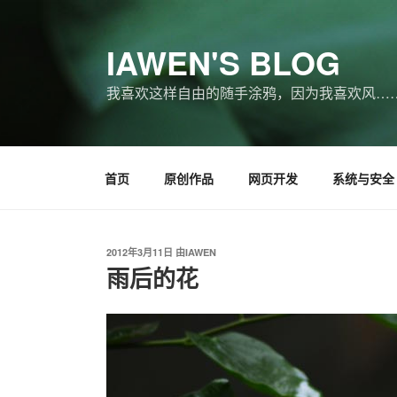
跳
至
IAWEN'S BLOG
内
容
我喜欢这样自由的随手涂鸦，因为我喜欢风…
首页
原创作品
网页开发
系统与安全
发
2012年3月11日
由
IAWEN
布
雨后的花
于