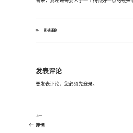
看来，我还是需要入手一个稍微好一点的镜头
分
影视摄像
类
发表评论
要发表评论，您必须先
登录
。
文
上
上一
章
一
迷惘
篇