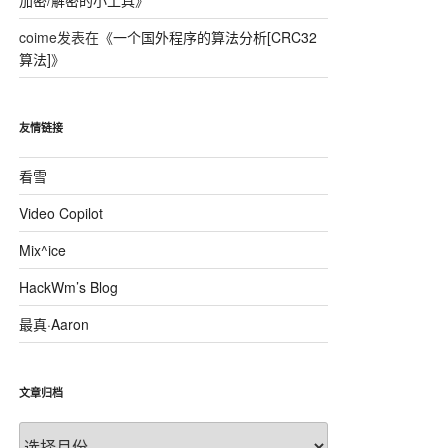
加密/解密的小工具
》
coime
发表在《
一个国外程序的算法分析[CRC32
算法]
》
友情链接
看雪
Video Copilot
Mix^ice
HackWm’s Blog
最真·Aaron
文章归档
文