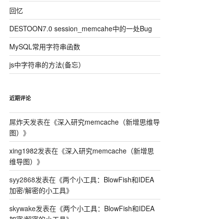
回忆
DESTOON7.0 session_memcahe中的一处Bug
MySQL常用字符串函数
js中字符串的方法(备忘）
近期评论
屌炸天
发表在《
深入研究memcache（新增思维导
图）
》
xing1982
发表在《
深入研究memcache（新增思
维导图）
》
syy2868
发表在《
两个小工具：BlowFish和IDEA
加密/解密的小工具
》
skywake
发表在《
两个小工具：BlowFish和IDEA