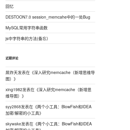
回忆
DESTOON7.0 session_memcahe中的一处Bug
MySQL常用字符串函数
js中字符串的方法(备忘）
近期评论
屌炸天
发表在《
深入研究memcache（新增思维导
图）
》
xing1982
发表在《
深入研究memcache（新增思
维导图）
》
syy2868
发表在《
两个小工具：BlowFish和IDEA
加密/解密的小工具
》
skywake
发表在《
两个小工具：BlowFish和IDEA