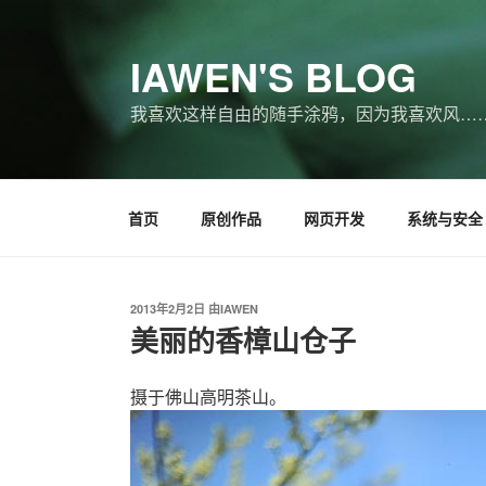
跳
至
IAWEN'S BLOG
内
容
我喜欢这样自由的随手涂鸦，因为我喜欢风…
首页
原创作品
网页开发
系统与安全
发
2013年2月2日
由
IAWEN
布
美丽的香樟山仓子
于
摄于佛山高明茶山。