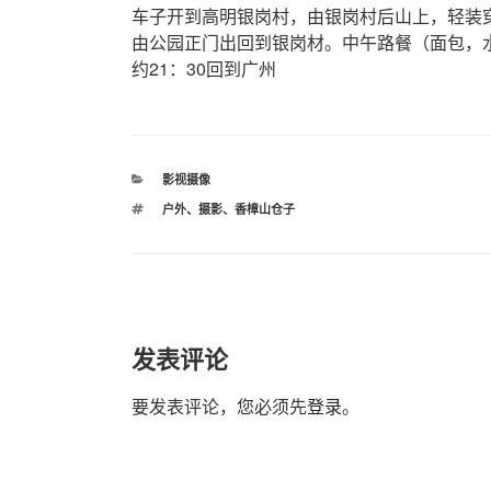
车子开到高明银岗村，由银岗村后山上，轻装
由公园正门出回到银岗材。中午路餐（面包，水
约21：30回到广州
分
影视摄像
类
标
户外
、
摄影
、
香樟山仓子
签
发表评论
要发表评论，您必须先
登录
。