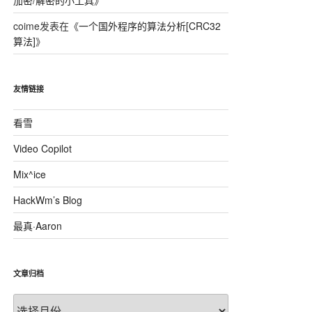
加密/解密的小工具
》
coime
发表在《
一个国外程序的算法分析[CRC32
算法]
》
友情链接
看雪
Video Copilot
Mix^ice
HackWm’s Blog
最真·Aaron
文章归档
文