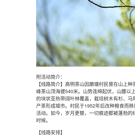
附活动简介：
【线路简介】高明茶山因磨塘村民曾在山上种茶
峰茶山顶海拔540米。山势连绵起伏，山腰以
的块状亚热带阔叶林覆盖，栽培树木有杉、马尾松
产茶形成墟市。村民于1952年后改种粮食而移
活动。如今，岁月更替，一切痕迹都被蓬勃的
时候。
【线路安排】