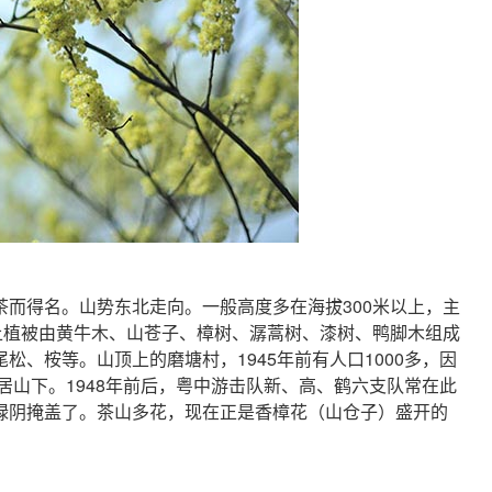
而得名。山势东北走向。一般高度多在海拔300米以上，主
上植被由黄牛木、山苍子、樟树、潺蒿树、漆树、鸭脚木组成
、桉等。山顶上的磨塘村，1945年前有人口1000多，因
居山下。1948年前后，粤中游击队新、高、鹤六支队常在此
绿阴掩盖了。茶山多花，现在正是香樟花（山仓子）盛开的