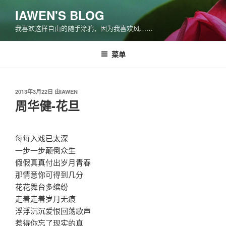
跳
IAWEN'S BLOG
至
我喜欢这样自由的随手涂鸦，因为我喜欢风……
内
容
菜单
发
2013年3月22日
由
IAWEN
布
周华健-花旦
于
每每入戏已太深
一步一步颠倒众生
假假真真付出岁月青春
那情意你可得到几分
花花舞台多缤纷
走着走着岁月无痕
浮浮沉沉爱恨回荡歌声
惹得你忘了现实的真