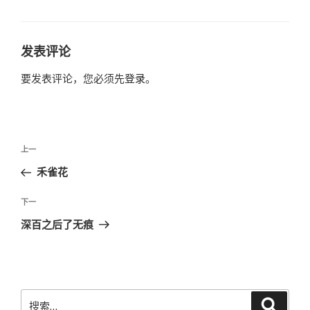
签
发表评论
要发表评论，您必须先
登录
。
文
上
上一
章
一
禾雀花
导
篇
航
文
下
下一
章
一
深百之后了无痕
篇
文
章
搜
搜