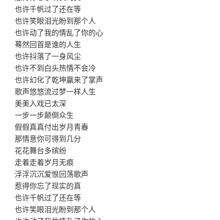
也许千帆过了还在等
也许笑眼泪光盼到那个人
也许动了我的情乱了你的心
蓦然回首是谁的人生
也许抖落了一身风尘
也许不到白头热情不会冷
也许幻化了乾坤赢来了掌声
歌声悠悠流过梦一样人生
美美入戏已太深
一步一步颠倒众生
假假真真付出岁月青春
那情意你可得到几分
花花舞台多缤纷
走着走着岁月无痕
浮浮沉沉爱恨回荡歌声
惹得你忘了现实的真
也许千帆过了还在等
也许笑眼泪光盼到那个人