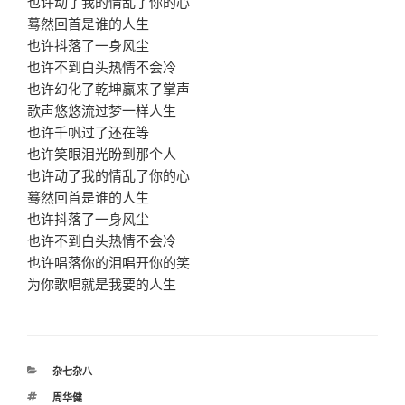
也许动了我的情乱了你的心
蓦然回首是谁的人生
也许抖落了一身风尘
也许不到白头热情不会冷
也许幻化了乾坤赢来了掌声
歌声悠悠流过梦一样人生
也许千帆过了还在等
也许笑眼泪光盼到那个人
也许动了我的情乱了你的心
蓦然回首是谁的人生
也许抖落了一身风尘
也许不到白头热情不会冷
也许唱落你的泪唱开你的笑
为你歌唱就是我要的人生
分
杂七杂八
类
标
周华健