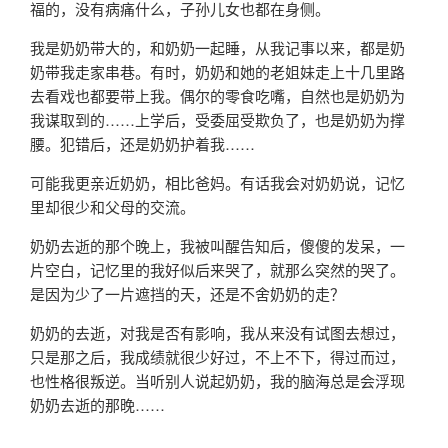
福的，没有病痛什么，子孙儿女也都在身侧。
我是奶奶带大的，和奶奶一起睡，从我记事以来，都是奶
奶带我走家串巷。有时，奶奶和她的老姐妹走上十几里路
去看戏也都要带上我。偶尔的零食吃嘴，自然也是奶奶为
我谋取到的……上学后，受委屈受欺负了，也是奶奶为撑
腰。犯错后，还是奶奶护着我……
可能我更亲近奶奶，相比爸妈。有话我会对奶奶说，记忆
里却很少和父母的交流。
奶奶去逝的那个晚上，我被叫醒告知后，傻傻的发呆，一
片空白，记忆里的我好似后来哭了，就那么突然的哭了。
是因为少了一片遮挡的天，还是不舍奶奶的走？
奶奶的去逝，对我是否有影响，我从来没有试图去想过，
只是那之后，我成绩就很少好过，不上不下，得过而过，
也性格很叛逆。当听别人说起奶奶，我的脑海总是会浮现
奶奶去逝的那晚……