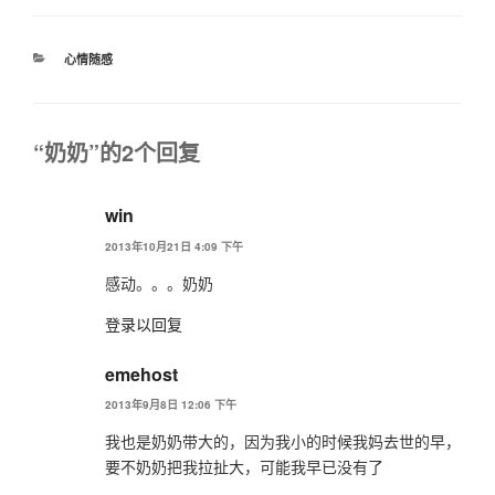
分
心情随感
类
“奶奶”的2个回复
win
2013年10月21日 4:09 下午
感动。。。奶奶
登录以回复
emehost
2013年9月8日 12:06 下午
我也是奶奶带大的，因为我小的时候我妈去世的早，
要不奶奶把我拉扯大，可能我早已没有了