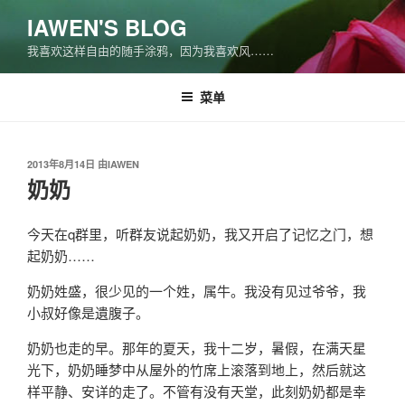
跳
IAWEN'S BLOG
至
我喜欢这样自由的随手涂鸦，因为我喜欢风……
内
容
菜单
发
2013年8月14日
由
IAWEN
布
奶奶
于
今天在q群里，听群友说起奶奶，我又开启了记忆之门，想
起奶奶……
奶奶姓盛，很少见的一个姓，属牛。我没有见过爷爷，我
小叔好像是遺腹子。
奶奶也走的早。那年的夏天，我十二岁，暑假，在满天星
光下，奶奶睡梦中从屋外的竹席上滚落到地上，然后就这
样平静、安详的走了。不管有没有天堂，此刻奶奶都是幸