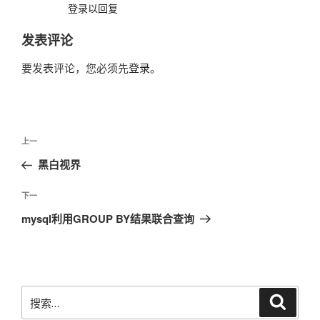
登录以回复
发表评论
要发表评论，您必须先
登录
。
文
上
上一
章
一
黑白视界
导
篇
航
文
下
下一
章
一
mysql利用GROUP BY结果联合查询
篇
文
章
搜
搜
索
索：