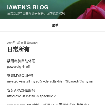
跳
IAWEN'S BLOG
至
我喜欢这样自由的随手涂鸦，因为我喜欢风……
内
容
菜单
发
2014年10月16日
由
IAWEN
布
日常所有
于
禁用电脑自动休眠：
powercfg -h off
安装MYSQL服务
mysqld –install mysql5 –defaults-file= %basedir%\my.ini
安装APACHE服务
httpd.exe -k install -n apache2.2
mysqldump -hIP地址 -u帐号ID -p 需要备份的数据库 >