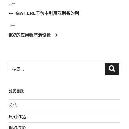
文
上
上一
章
一
在WHERE子句中引用取别名的列
导
篇
航
文
下
下一
章
一
IIS7的应用程序池设置
篇
文
章
搜
搜
索
索：
分类目录
公告
原创作品
影视摄像