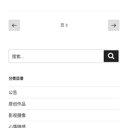
数
据
库
文
还
上
下
页
3
原,
一
一
章
如
页
页
导
何
航
将
搜
搜
dmp
索
索：
文
件
还
分类目录
原
到
公告
oralce
原创作品
库”
影视摄像
心情随感