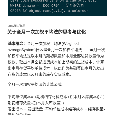
LEFT JOIN syscomments e ON a.cdefault=e.id
WHERE d.name = 'DOC_ORG' --要查询的表
ORDER BY object_name(a.id), a.colorder
发
2015年8月5日
布
关于全月一次加权平均法的思考与优化
于
基本概念：
全月一次加权平均法(Weighted-
averageSystem)什么是全月一次加权平均法 全月一次
加权平均法是以本月的期初数量和本月全部进货数量作为
权数，取出本月全部进货成本加上期初的进货成本，计算
出本月存货平均单位成本，以此作为基础算出本月的发出
存货的成本以及月末的库存实际成本。
全月一次加权平均法的计算公式:
平均单位成本= (期初结存材料成本+∑(本月入库成本)) / (
期初结存数量+∑(本月入库数量) )
发出成本 = 发出数量×平均单位成本结存成本 = 结存数量×
平均单位成本