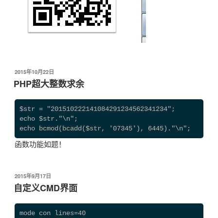
发
2015年10月22日
布
PHP超大整数求余
于
$str = "201510222141084291234562341234";

echo $str."\n";

echo bcmod(bcadd($str, '07345'), 6445)."\n";
函数功能如题！
发
2015年9月17日
布
自定义CMD界面
于
mode con lines=40