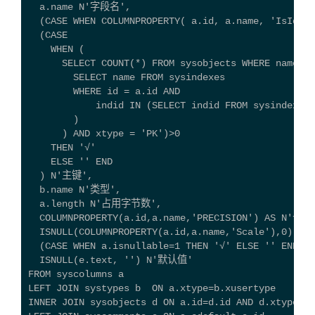
  a.name N'字段名',
  (CASE WHEN COLUMNPROPERTY( a.id, a.name, 'IsIden
  (CASE 
    WHEN (
      SELECT COUNT(*) FROM sysobjects WHERE name IN
        SELECT name FROM sysindexes 
        WHERE id = a.id AND 
            indid IN (SELECT indid FROM sysindexkey
        )
      ) AND xtype = 'PK')>0 
    THEN '√' 
    ELSE '' END
  ) N'主键',
  b.name N'类型',
  a.length N'占用字节数',
  COLUMNPROPERTY(a.id,a.name,'PRECISION') AS N'长度
  ISNULL(COLUMNPROPERTY(a.id,a.name,'Scale'),0) 
  (CASE WHEN a.isnullable=1 THEN '√' ELSE '' END)
  ISNULL(e.text, '') N'默认值'
FROM syscolumns a 
LEFT JOIN systypes b  ON a.xtype=b.xusertype
INNER JOIN sysobjects d ON a.id=d.id AND d.xtype='U