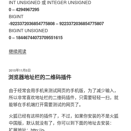
INT UNSIGNED 或 INTEGER UNSIGNED
0 – 4294967295
BIGINT
-9223372036854775808 – 9223372036854775807
BIGINT UNSIGNED
0 – 18446744073709551615
继续阅读
“MySQL
中
各
发
2015年11月5日
数
布
浏览器地址栏的二维码插件
据
于
类
由于经常会用手机来测试网页的手机版，为了减少输入，
型
所以非常喜欢地址栏的二维码插件，只需要轻轻一扫，就
的
能够在手机端打开需要测试的网页了。
取
值
火狐已经有这样的插件了，不过，如果你安装的不是火狐
范
中国版，默认就没有了，你可以到下面的地址去安装：
围”
扩展地址：
http://g-