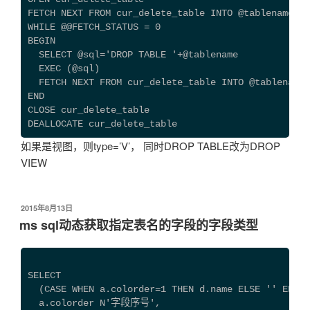
FETCH NEXT FROM cur_delete_table INTO @tablename
WHILE @@FETCH_STATUS = 0
BEGIN
  SELECT @sql='DROP TABLE '+@tablename
  EXEC (@sql)
  FETCH NEXT FROM cur_delete_table INTO @tablename
END
CLOSE cur_delete_table
DEALLOCATE cur_delete_table
如果是视图，则type=’V’， 同时DROP TABLE改为DROP
VIEW
发
2015年8月13日
布
ms sql动态获取指定表名的字段的字段类型
于
SELECT 
  (CASE WHEN a.colorder=1 THEN d.name ELSE '' END
  a.colorder N'字段序号',