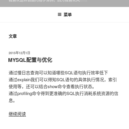
菜单
文章
发
2015年12月1日
布
MYSQL配置与优化
于
通过慢日志查询可以知道哪些SQL语句执行效率低下
通过explain我们可以得知SQL语句的具体执行情况，索引
使用等，还可以结合show命令查看执行状态。
通过profiling命令得到更准确的SQL执行消耗系统资源的信
息。
继续阅读
“MYSQL
配
置