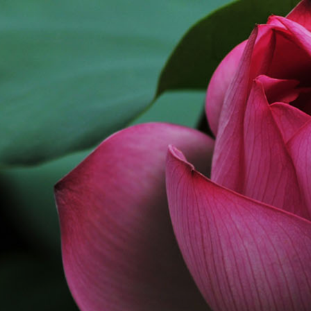
跳
至
内
容