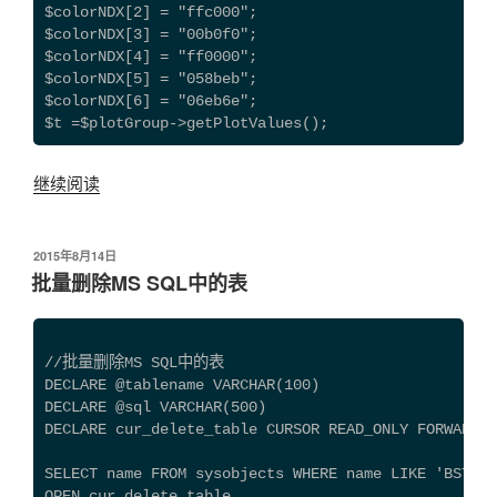
$colorNDX[2] = "ffc000";

$colorNDX[3] = "00b0f0";

$colorNDX[4] = "ff0000";

$colorNDX[5] = "058beb";

$colorNDX[6] = "06eb6e";

$t =$plotGroup->getPlotValues();
继续阅读
“PHPExcel
自
定
发
2015年8月14日
义
布
批量删除MS SQL中的表
Chart
于
的
颜
//批量删除MS SQL中的表
色”
DECLARE @tablename VARCHAR(100)
DECLARE @sql VARCHAR(500)
DECLARE cur_delete_table CURSOR READ_ONLY FORWARD_O
SELECT name FROM sysobjects WHERE name LIKE 'BSTemp
OPEN cur_delete_table