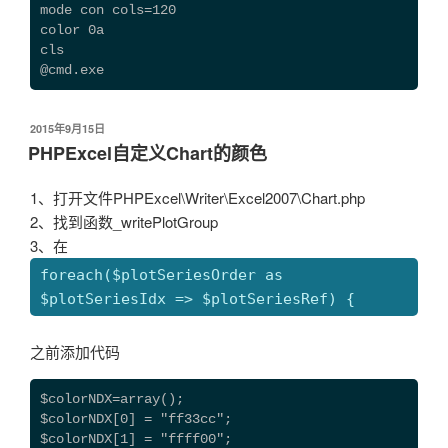
mode con cols=120
color 0a
cls
@cmd.exe 
发
2015年9月15日
布
PHPExcel自定义Chart的颜色
于
1、打开文件PHPExcel\Writer\Excel2007\Chart.php
2、找到函数_writePlotGroup
3、在
foreach($plotSeriesOrder as
$plotSeriesIdx => $plotSeriesRef) {
之前添加代码
$colorNDX=array();

$colorNDX[0] = "ff33cc";

$colorNDX[1] = "ffff00";
