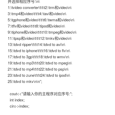
并选择相应序号:\n\
1:\tvideo converter\t\t\t2:\trm和video\n\
3:\tmp4和video\t\t\t4:\tavi和video\n\
5:\tgphone和video\t\t\t6:\twma和video\n\
7:\tflv和video\t\t\t8:\tipod和video\n\
9:\tiphone和video\t\t\t10:\tmpeg和video\n\
11:\tpsp和video\t\t\t12:\tmkv和video\n\
13:\tdvd ripper\t\t\t14:\tdvd to avi\n\
15:\tdvd to iphone\t\t\t16:\tdvd to flv\n\
17:\tdvd to 3gp\t\t\t18:\tdvd to wmv\n\
19:\tdvd to mp3\t\t\t20:\tdvd to mpeg\n\
21:\tdvd to mp4\t\t\t22:\tdvd to psp\n\
23:\tdvd to zune\t\t\t24:\tdvd to ipod\n\
25:\tdvd to mkv\n\n”;
cout<<"请输入你的主程序对应序号:";
int index;
cin>>index;