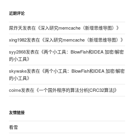
近期评论
屌炸天
发表在《
深入研究memcache（新增思维导图）
》
xing1982
发表在《
深入研究memcache（新增思维导图）
》
syy2868
发表在《
两个小工具：BlowFish和IDEA 加密/解密
的小工具
》
skywake
发表在《
两个小工具：BlowFish和IDEA 加密/解密
的小工具
》
coime
发表在《
一个国外程序的算法分析[CRC32算法]
》
友情链接
看雪