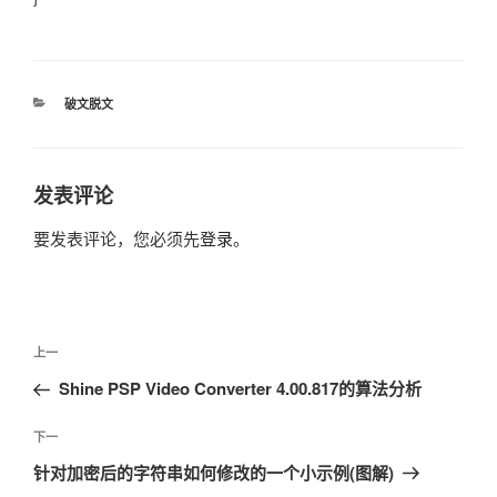
分
破文脱文
类
发表评论
要发表评论，您必须先
登录
。
文
上
上一
章
一
Shine PSP Video Converter 4.00.817的算法分析
导
篇
航
文
下
下一
章
一
针对加密后的字符串如何修改的一个小示例(图解)
篇