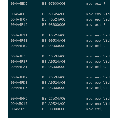
004A4ED5   |.  BE 07000000          mov esi,7
004A4EED   |.  B8 A0524A00          mov eax,Video_
004A4F07   |.  B8 F0524A00          mov eax,Video_C
004A4F19   |.  BE 08000000          mov esi,8
004A4F31   |.  B8 A0524A00          mov eax,Video_
004A4F4B   |.  B8 00534A00          mov eax,Video_C
004A4F5D   |.  BE 09000000          mov esi,9
004A4F75   |.  B8 10534A00          mov eax,Video_C
004A4F8F   |.  B8 A0524A00          mov eax,Video_
004A4FA1   |.  BE 0A000000          mov esi,0A
004A4FB9   |.  B8 20534A00          mov eax,Video_
004A4FD3   |.  B8 A0524A00          mov eax,Video_
004A4FE5   |.  BE 0B000000          mov esi,0B
004A4FFD   |.  B8 2C534A00          mov eax,Video_
004A5017   |.  B8 A0524A00          mov eax,Video_
004A5029   |.  BE 0C000000          mov esi,0C