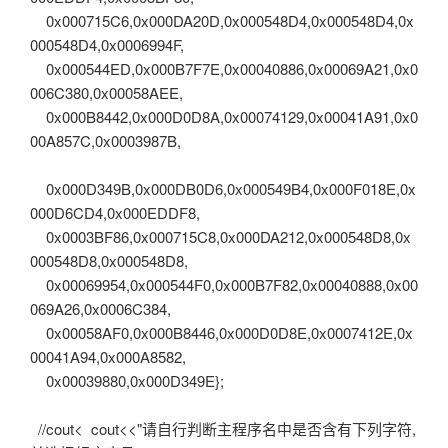
0x000715C6,0x000DA20D,0x000548D4,0x000548D4,0x
000548D4,0x0006994F,
0x000544ED,0x000B7F7E,0x00040886,0x00069A21,0x0
006C380,0x00058AEE,
0x000B8442,0x000D0D8A,0x00074129,0x00041A91,0x0
00A857C,0x0003987B,
0x000D349B,0x000DB0D6,0x000549B4,0x000F018E,0x
000D6CD4,0x000EDDF8,
0x0003BF86,0x000715C8,0x000DA212,0x000548D8,0x
000548D8,0x000548D8,
0x00069954,0x000544F0,0x000B7F82,0x00040888,0x00
069A26,0x0006C384,
0x00058AF0,0x000B8446,0x000D0D8E,0x0007412E,0x
00041A94,0x000A8582,
0x00039880,0x000D349E};
//cout<
cout<<"请自行判断主程序名中是否含有下列字符,