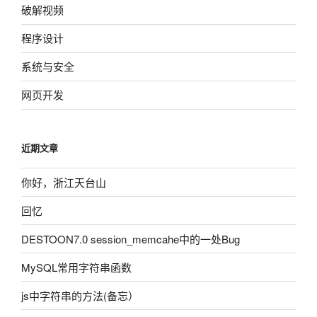
破解视频
程序设计
系统与安全
网页开发
近期文章
你好，浙江天台山
回忆
DESTOON7.0 session_memcahe中的一处Bug
MySQL常用字符串函数
js中字符串的方法(备忘）