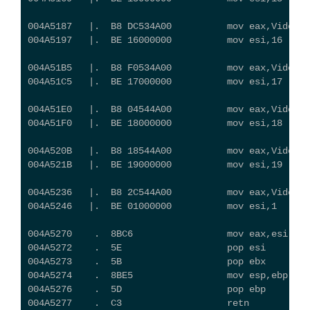
004A5187   |.  B8 DC534A00          mov eax,Video_
004A5197   |.  BE 16000000          mov esi,16
004A51B5   |.  B8 F0534A00          mov eax,Video_C
004A51C5   |.  BE 17000000          mov esi,17
004A51E0   |.  B8 04544A00          mov eax,Video_C
004A51F0   |.  BE 18000000          mov esi,18
004A520B   |.  B8 18544A00          mov eax,Video_
004A521B   |.  BE 19000000          mov esi,19
004A5236   |.  B8 2C544A00          mov eax,Video_C
004A5246   |.  BE 01000000          mov esi,1
004A5270    .  8BC6                 mov eax,esi
004A5272    .  5E                   pop esi
004A5273    .  5B                   pop ebx
004A5274    .  8BE5                 mov esp,ebp
004A5276    .  5D                   pop ebp
004A5277    .  C3                   retn