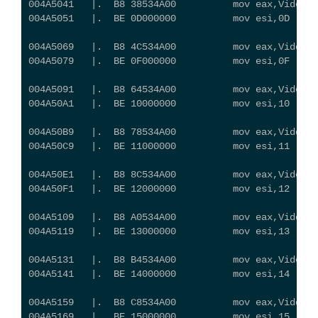
004A5041   |.  B8 38534A00          mov eax,Video_
004A5051   |.  BE 0D000000          mov esi,0D
004A5069   |.  B8 4C534A00          mov eax,Video_C
004A5079   |.  BE 0F000000          mov esi,0F
004A5091   |.  B8 64534A00          mov eax,Video_
004A50A1   |.  BE 10000000          mov esi,10
004A50B9   |.  B8 78534A00          mov eax,Video_
004A50C9   |.  BE 11000000          mov esi,11
004A50E1   |.  B8 8C534A00          mov eax,Video_
004A50F1   |.  BE 12000000          mov esi,12
004A5109   |.  B8 A0534A00          mov eax,Video_
004A5119   |.  BE 13000000          mov esi,13
004A5131   |.  B8 B4534A00          mov eax,Video_C
004A5141   |.  BE 14000000          mov esi,14
004A5159   |.  B8 C8534A00          mov eax,Video_
004A5169   |.  BE 15000000          mov esi,15