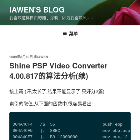
跳
IAWEN'S BLOG
至
我喜欢这样自由的随手涂鸦，因为我喜欢风……
内
容
菜单
发
2009年8月19日
由
IAWEN
布
Shine PSP Video Converter
于
4.00.817的算法分析(续)
接上篇,(汗,太长了,结果不能显示了,只好分2篇):
索引的取值,从下面的函数中,很容易看出:
004A4CF4   /$  55                   push ebp
004A4CF5   |.  8BEC                 mov ebp,esp
004A4CF7   |.  B9 12000000          mov ecx,12