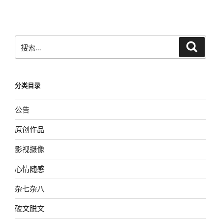
文
章
搜
搜
索
索：
分类目录
公告
原创作品
影视摄像
心情随感
杂七杂八
破文脱文