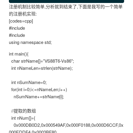
注册机制比较简单,分析就到结束了,下面是我写的一个简单
的注册机实现:
[codes=cpp]
#include
#include
using namespace std;
int main(){
char strName[]=”VS88T6-Vs86″;
int nNameLen=strlen(strName);
int nSumName=0;
for(int i=0;i<=nNameLen;i++)
nSumName+=strName[i];
//提取的数组
int nNum[]={
0x000DB0D2,0x000549AF,0x000F0188,0x000D6CCF,0x
000EDDF4,0x0003BF80,