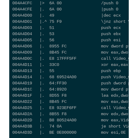
004A4CFC   |>  6A 00                /push 0
004A4CFE   |.  6A 00                |push 0
004A4D00   |.  49                   |dec ecx
004A4D01   |.^ 75 F9                \jnz short Vide
004A4D03   |.  51                   push ecx
004A4D04   |.  53                   push ebx
004A4D05   |.  56                   push esi
004A4D06   |.  8955 FC              mov dword ptr s
004A4D09   |.  8B45 FC              mov eax,dword p
004A4D0C   |.  E8 17FFF5FF          call Video_Co.0
004A4D11   |.  33C0                 xor eax,eax
004A4D13   |.  55                   push ebp
004A4D14   |.  68 69524A00          push Video_Co.0
004A4D19   |.  64:FF30              push dword ptr 
004A4D1C   |.  64:8920              mov dword ptr f
004A4D1F   |.  8D55 F8              lea edx,dword p
004A4D22   |.  8B45 FC              mov eax,dword p
004A4D25   |.  E8 923EF6FF          call Video_Co.0
004A4D2A   |.  8B55 F8              mov edx,dword p
004A4D2D   |.  B8 80524A00          mov eax,Video_
004A4D3B   |.  74 0A                je short Vid
004A4D3D   |.  BE 0E000000          mov esi,0E   