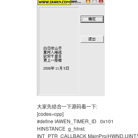
大家先结合一下源码看一下:
[codes=cpp]
#define IAWEN_TIMER_ID 0x101
HINSTANCE g_hInst;
INT_PTR CALLBACK MainPro(HWND,UINT