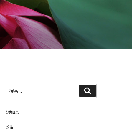
搜
搜
索：
索
分类目录
公告