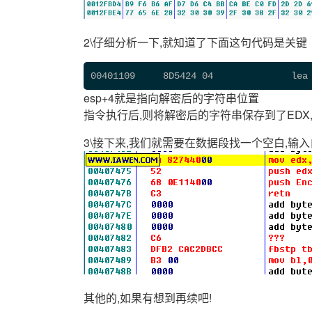
2\仔细分析一下,就知道了下面这句代码是关键
00401109     8D5424 04              lea
esp+4就是指向解密后的字符串位置
指令执行后,则将解密后的字符串保存到了EDX
3\接下来,我们就需要在数据段找一个空白,输入
其他的,如果有想到再续吧!