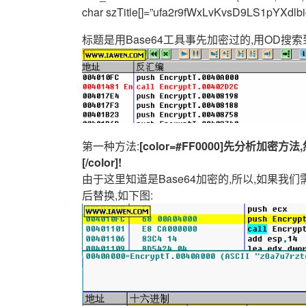
char szTitle[]=”ufa2r9fWxLvKvsD9LS1p
标题是用Base64工具事先加密过的,用OD搜
第一种方法:
[color=#FF0000]先分析
[/color]!
由于这里知道是Base64加密的,所以,如果我们
后替换,如下图: