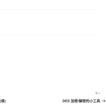
下一
下
一
(续)
DES 加密/解密的小工具
篇