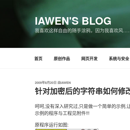
跳
至
IAWEN'S BLOG
内
容
我喜欢这样自由的随手涂鸦，因为我喜欢风…
首页
原创作品
网页开发
系统与安全
发
2009年8月20日
由
IAWEN
布
针对加密后的字符串如何修改
于
呵呵,没有深入研究过,只是做一个简单的示例,
示例的程序与工程见附件!!!
原程序运行如图: