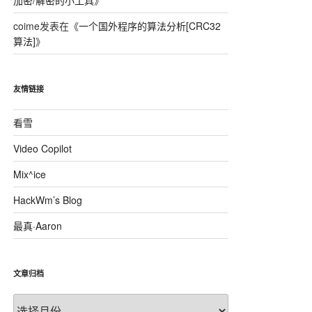
加密/解密的小工具
》
coime
发表在《
一个国外程序的算法分析[CRC32
算法]
》
友情链接
看雪
Video Copilot
Mix^ice
HackWm’s Blog
最真·Aaron
文章归档
文