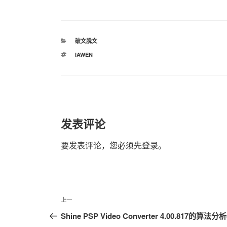
分
破文脱文
类
标
IAWEN
签
发表评论
要发表评论，您必须先
登录
。
文
上
上一
章
一
Shine PSP Video Converter 4.00.817的算法分析
篇