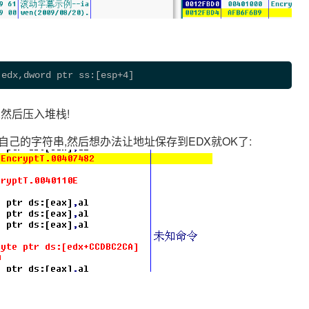
 edx,dword ptr ss:[esp+4]
,然后压入堆栈!
自己的字符串,然后想办法让地址保存到EDX就OK了: