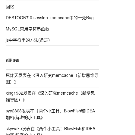
回忆
DESTOON7.0 session_memcahe中的一处Bug
MySQL常用字符串函数
js中字符串的方法(备忘）
近期评论
屌炸天
发表在《
深入研究memcache（新增思维导
图）
》
xing1982
发表在《
深入研究memcache（新增思
维导图）
》
syy2868
发表在《
两个小工具：BlowFish和IDEA
加密/解密的小工具
》
skywake
发表在《
两个小工具：BlowFish和IDEA